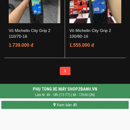
Vỏ Michelin City Grip 2
Vỏ Michelin City Grip 2
110/70-16
100/80-16
1.739.000 đ
1.555.000 đ
1
PHỤ TÙNG XE MÁY SHOP2BANH.VN
Làm từ: 8h - 18h (T2-T7) | 8h - 17h30 (CN)
Xem bản đồ