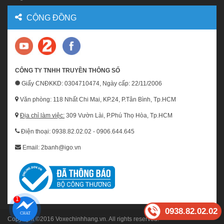
CỘNG ĐỒNG
CÔNG TY TNHH TRUYỀN THÔNG SỐ
Giấy CNĐKKD: 0304710474, Ngày cấp: 22/11/2006
Văn phòng: 118 Nhất Chi Mai, KP.24, P.Tân Bình, Tp.HCM
Địa chỉ làm việc:
309 Vườn Lài, P.Phú Thọ Hòa, Tp.HCM
Điện thoại: 0938.82.02.02 - 0906.644.645
Email: 2banh@igo.vn
1
0938.82.02.02
Copyright ©2016
Voxechinhhang.vn
. All rights reserved.