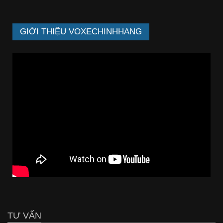
GIỚI THIỆU VOXECHINHHANG
TƯ VẤN