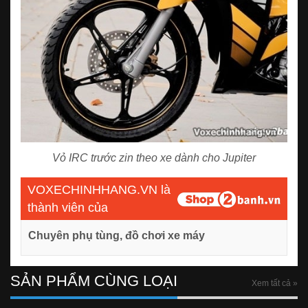
Vỏ IRC trước zin theo xe dành cho Jupiter
VOXECHINHHANG.VN là
thành viên của
Chuyên phụ tùng, đồ chơi xe máy
SẢN PHẨM CÙNG LOẠI
Xem tất cả »