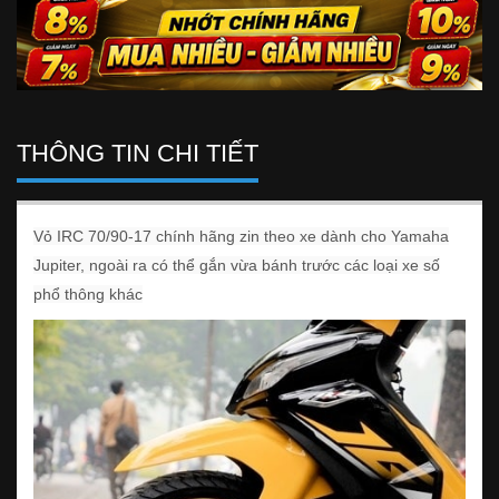
THÔNG TIN CHI TIẾT
Vỏ IRC 70/90-17 chính hãng zin theo xe dành cho Yamaha
Jupiter, ngoài ra có thể gắn vừa bánh trước các loại xe số
phổ thông khác