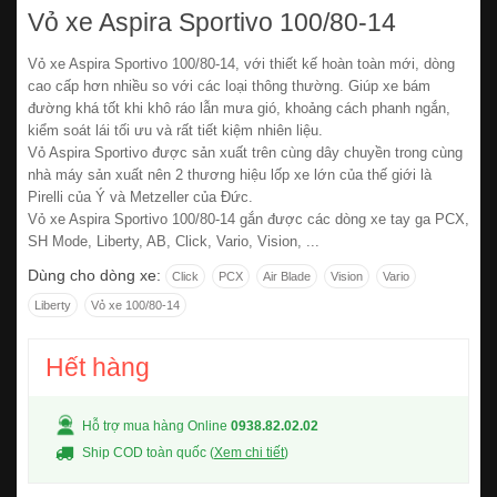
Vỏ xe Aspira Sportivo 100/80-14
Vỏ xe Aspira Sportivo 100/80-14, với thiết kế hoàn toàn mới, dòng
cao cấp hơn nhiều so với các loại thông thường. Giúp xe bám
đường khá tốt khi khô ráo lẫn mưa gió, khoảng cách phanh ngắn,
kiểm soát lái tối ưu và rất tiết kiệm nhiên liệu.
Vỏ Aspira Sportivo được sản xuất trên cùng dây chuyền trong cùng
nhà máy sản xuất nên 2 thương hiệu lốp xe lớn của thế giới là
Pirelli của Ý và Metzeller của Đức.
Vỏ xe Aspira Sportivo 100/80-14 gắn được các dòng xe tay ga PCX,
SH Mode, Liberty, AB, Click, Vario, Vision, ...
Dùng cho dòng xe:
Click
PCX
Air Blade
Vision
Vario
Liberty
Vỏ xe 100/80-14
Hết hàng
Hỗ trợ mua hàng Online
0938.82.02.02
Ship COD toàn quốc (
Xem chi tiết
)