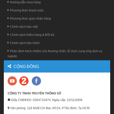
Hướng dẫn mua hàng
Phương thức thanh toán
Phương thức giao nhận hàng
Chính sách bảo mật
Chính sách Kiểm hàng & Đổi trả
Chính sách bảo hành
Phân định trách nhiệm của thương nhân, tổ chức cung ứng dịch vụ
logistic
CỘNG ĐỒNG
CÔNG TY TNHH TRUYỀN THÔNG SỐ
Giấy CNĐKKD: 0304710474, Ngày cấp: 22/11/2006
Văn phòng: 118 Nhất Chi Mai, KP.24, P.Tân Bình, Tp.HCM