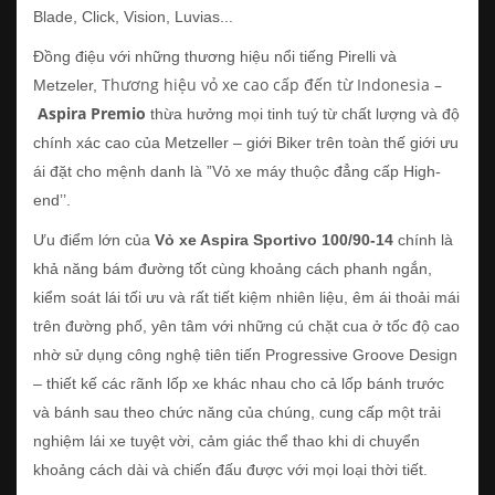
Blade, Click, Vision, Luvias...
Đồng điệu với những thương hiệu nổi tiếng Pirelli và
Thương hiệu vỏ xe cao cấp đến từ Indonesia –
Metzeler,
Aspira Premio
thừa hưởng mọi tinh tuý từ chất lượng và độ
chính xác cao của Metzeller – giới Biker trên toàn thế giới ưu
ái đặt cho mệnh danh là ”Vỏ xe máy thuộc đẳng cấp High-
end’’.
Ưu điểm lớn của
Vỏ xe Aspira Sportivo 100/90-14
chính là
khả năng bám đường tốt cùng khoảng cách phanh ngắn,
kiểm soát lái tối ưu và rất tiết kiệm nhiên liệu, êm ái thoải mái
trên đường phố, yên tâm với những cú chặt cua ở tốc độ cao
nhờ sử dụng công nghệ tiên tiến Progressive Groove Design
– thiết kế các rãnh lốp xe khác nhau cho cả lốp bánh trước
và bánh sau theo chức năng của chúng, cung cấp một trải
nghiệm lái xe tuyệt vời, cảm giác thể thao khi di chuyển
khoảng cách dài và chiến đấu được với mọi loại thời tiết.