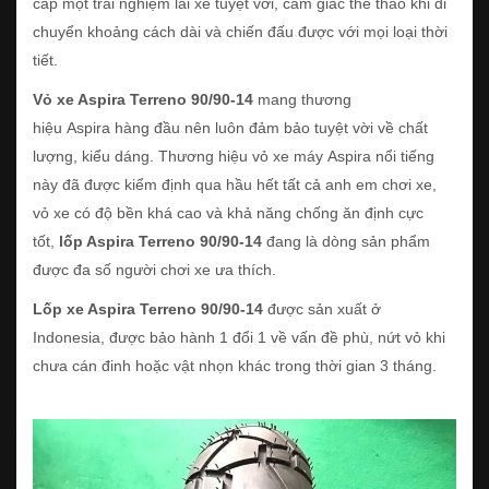
cấp một trải nghiệm lái xe tuyệt vời, cảm giác thể thao khi di
chuyển khoảng cách dài và chiến đấu được với mọi loại thời
tiết.
Vỏ xe Aspira Terreno 90/90-14
mang thương
hiệu Aspira hàng đầu nên luôn đảm bảo tuyệt vời về chất
lượng, kiểu dáng. Thương hiệu vỏ xe máy Aspira nổi tiếng
này đã được kiểm định qua hầu hết tất cả anh em chơi xe,
vỏ xe có độ bền khá cao và khả năng chống ăn định cực
tốt,
lốp Aspira Terreno 90/90-14
đang là dòng sản phẩm
được đa số người chơi xe ưa thích.
Lốp xe Aspira Terreno 90/90-14
được sản xuất ở
Indonesia, được bảo hành 1 đổi 1 về vấn đề phù, nứt vỏ khi
chưa cán đinh hoặc vật nhọn khác trong thời gian 3 tháng.