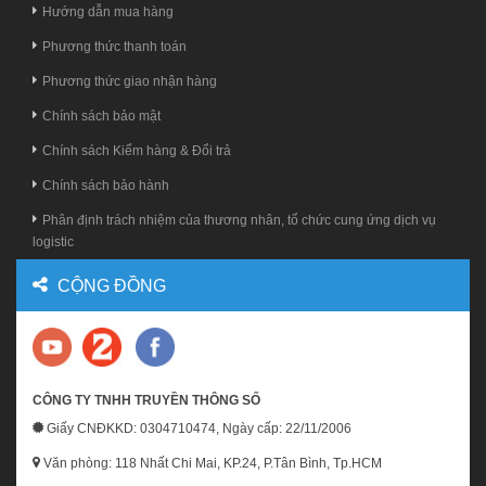
Hướng dẫn mua hàng
Phương thức thanh toán
Phương thức giao nhận hàng
Chính sách bảo mật
Chính sách Kiểm hàng & Đổi trả
Chính sách bảo hành
Phân định trách nhiệm của thương nhân, tổ chức cung ứng dịch vụ
logistic
CỘNG ĐỒNG
CÔNG TY TNHH TRUYỀN THÔNG SỐ
Giấy CNĐKKD: 0304710474, Ngày cấp: 22/11/2006
Văn phòng: 118 Nhất Chi Mai, KP.24, P.Tân Bình, Tp.HCM