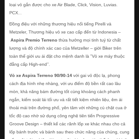
loại vỏ gắn được cho xe Air Blade, Click, Vision, Luvias.
PCX...
Đồng điệu với những thương hiệu nổi tiếng Pirelli và
Metzeler, Thương hiệu vỏ xe cao cấp đến từ Indonesia –
Aspira Premio Terreno
thừa hưởng mọi tinh tuý từ chất
lượng và độ chính xác cao của Metzeller – giới Biker trên
toàn thế giới ưu ái đặt cho mệnh danh là ”Vỏ xe máy thuộc
đẳng cấp High-end’’.
Vỏ xe Aspira Terreno 90/90-14
với gai vỏ độc lạ, phong
cách địa hình nhẹ nhàng, với ưu điểm độ bền rất cao lâu
mòn, khả năng bám đường tốt cùng khoảng cách phanh
ngắn, kiểm soát lái tối ưu và rất tiết kiệm nhiên liệu, êm ái
thoải mái trên đường phố, yên tâm với những cú chặt cua ở
tốc độ cao nhờ sử dụng công nghệ tiên tiến Progressive
Groove Design – thiết kế các rãnh lốp xe khác nhau cho cả
lốp bánh trước và bánh sau theo chức năng của chúng, cung