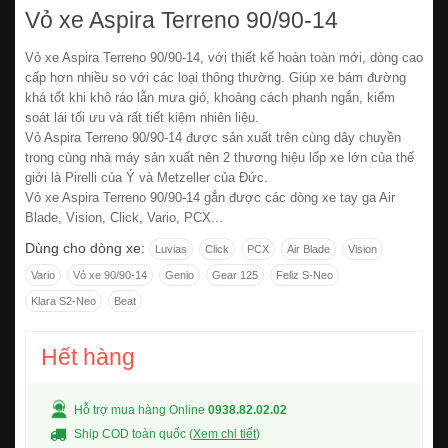
Vỏ xe Aspira Terreno 90/90-14
Vỏ xe Aspira Terreno 90/90-14, với thiết kế hoàn toàn mới, dòng cao
cấp hơn nhiều so với các loại thông thường. Giúp xe bám đường
khá tốt khi khô ráo lẫn mưa gió, khoảng cách phanh ngắn, kiểm
soát lái tối ưu và rất tiết kiệm nhiên liệu.
Vỏ Aspira Terreno 90/90-14 được sản xuất trên cùng dây chuyền
trong cùng nhà máy sản xuất nên 2 thương hiệu lốp xe lớn của thế
giới là Pirelli của Ý và Metzeller của Đức.
Vỏ xe Aspira Terreno 90/90-14 gắn được các dòng xe tay ga Air
Blade, Vision, Click, Vario, PCX...
Dùng cho dòng xe:
Luvias
Click
PCX
Air Blade
Vision
Vario
Vỏ xe 90/90-14
Genio
Gear 125
Feliz S-Neo
Klara S2-Neo
Beat
Hết hàng
Hỗ trợ mua hàng Online
0938.82.02.02
Ship COD toàn quốc (
Xem chi tiết
)