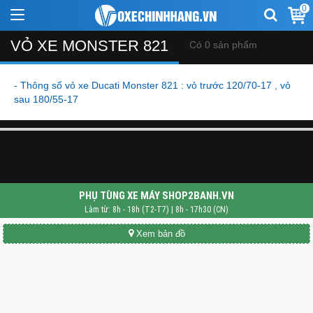
0
VỎ XE MONSTER 821
Có 0 sản phẩm
- Thông số vỏ xe Ducati Monster 821 : vỏ trước 120/70-17 , vỏ
sau 180/55-17
PHỤ TÙNG XE MÁY SHOP2BANH.VN
Làm từ: 8h - 18h (T2-T7) | 8h - 17h30 (CN)
Xem bản đồ