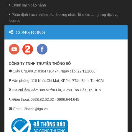
Chính sách bảo hành
Phân định trách nhiệm của thương nhân, tổ chức cung ứng dịch vụ
logistic
CỘNG ĐỒNG
CÔNG TY TNHH TRUYỀN THÔNG SỐ
Giấy CNĐKKD: 0304710474, Ngày cấp: 22/11/2006
Văn phòng: 118 Nhất Chi Mai, KP.24, P.Tân Bình, Tp.HCM
Địa chỉ làm việc:
309 Vườn Lài, P.Phú Thọ Hòa, Tp.HCM
Điện thoại: 0938.82.02.02 - 0906.644.645
Email: 2banh@igo.vn