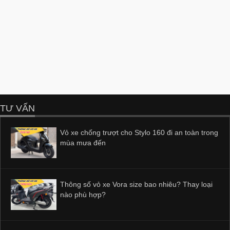
TƯ VẤN
Vỏ xe chống trượt cho Stylo 160 đi an toàn trong
mùa mưa đến
Thông số vỏ xe Vora size bao nhiêu? Thay loại
nào phù hợp?