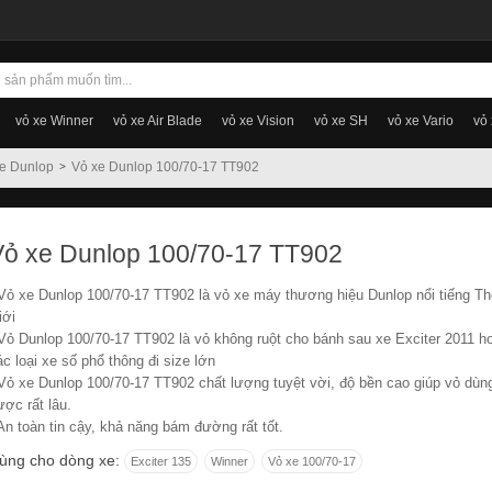
vỏ xe Winner
vỏ xe Air Blade
vỏ xe Vision
vỏ xe SH
vỏ xe Vario
vỏ
e Dunlop
Vỏ xe Dunlop 100/70-17 TT902
Vỏ xe Dunlop 100/70-17 TT902
 Vỏ xe Dunlop 100/70-17 TT902 là vỏ xe máy thương hiệu Dunlop nổi tiếng Th
iới
 Vỏ Dunlop 100/70-17 TT902 là vỏ không ruột cho bánh sau xe Exciter 2011 h
ác loại xe số phổ thông đi size lớn
 Vỏ xe Dunlop 100/70-17 TT902 chất lượng tuyệt vời, độ bền cao giúp vỏ dùn
ược rất lâu.
 An toàn tin cậy, khả năng bám đường rất tốt.
ùng cho dòng xe:
Exciter 135
Winner
Vỏ xe 100/70-17