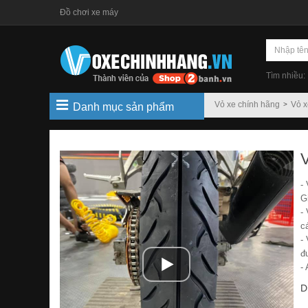
Đồ chơi xe máy
Tìm nhiều:
Vỏ xe chính hãng
Vỏ x
Danh mục sản phẩm
-
G
-
c
-
đ
-
D