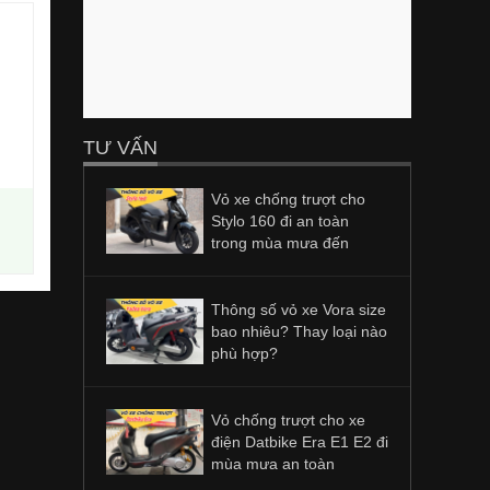
TƯ VẤN
Vỏ xe chống trượt cho
Stylo 160 đi an toàn
trong mùa mưa đến
Thông số vỏ xe Vora size
bao nhiêu? Thay loại nào
phù hợp?
Vỏ chống trượt cho xe
điện Datbike Era E1 E2 đi
mùa mưa an toàn