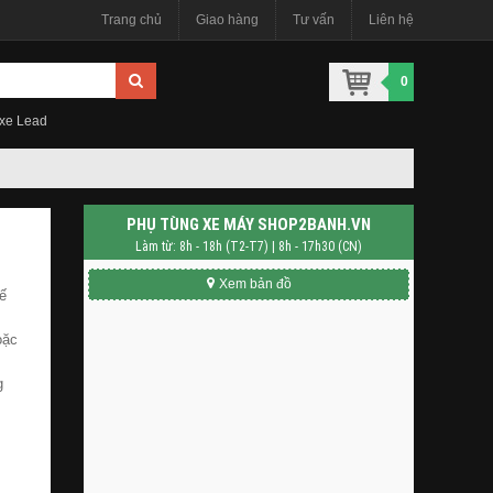
Trang chủ
Giao hàng
Tư vấn
Liên hệ
0
 xe Lead
PHỤ TÙNG XE MÁY SHOP2BANH.VN
Làm từ: 8h - 18h (T2-T7) | 8h - 17h30 (CN)
Xem bản đồ
ế
oặc
g