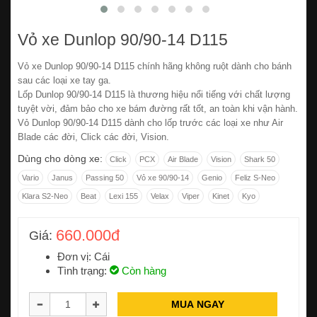
Vỏ xe Dunlop 90/90-14 D115
Vỏ xe Dunlop 90/90-14 D115 chính hãng không ruột dành cho bánh
sau các loại xe tay ga.
Lốp Dunlop 90/90-14 D115 là thương hiệu nổi tiếng với chất lượng
tuyệt vời, đảm bảo cho xe bám đường rất tốt, an toàn khi vận hành.
Vỏ Dunlop 90/90-14 D115 dành cho lốp trước các loại xe như Air
Blade các đời, Click các đời, Vision.
Dùng cho dòng xe:
Click
PCX
Air Blade
Vision
Shark 50
Vario
Janus
Passing 50
Vỏ xe 90/90-14
Genio
Feliz S-Neo
Klara S2-Neo
Beat
Lexi 155
Velax
Viper
Kinet
Kyo
660.000đ
Giá:
Đơn vị: Cái
Tình trạng:
Còn hàng
MUA NGAY