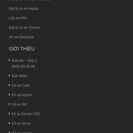
Đại lý vỏ xe Aspira
Lốp xe PKL
Đại lý vỏ xe Timsun
Vỏ xe Goodride
GIỚI THIỆU
Hợp tác - Góp ý:
0939.95.08.08
Giới thiệu
Vỏ xe Ceat
Vỏ xe Aspira
Vỏ xe IRC
Vỏ xe Exciter 150
Vỏ xe Sirius
Vỏ xe Vision