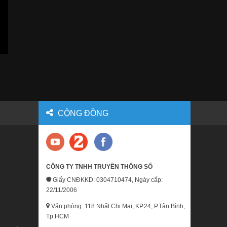
CỘNG ĐỒNG
CÔNG TY TNHH TRUYỀN THÔNG SỐ
Giấy CNĐKKD: 0304710474, Ngày cấp:
22/11/2006
Văn phòng: 118 Nhất Chi Mai, KP.24, P.Tân Bình,
Tp.HCM