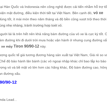
 tại Hàn Quốc và Indonesia nên công nghệ được cải tiến nhằm hỗ trợ tố
vỏ xe
iện mặt đường, điều kiện thời tiết tại Việt Nam. Bên cạnh đó,
 dùng tốt, ít mài mòn theo năm tháng và độ bền cũng vượt trội theo thời
cùng nhẹ nhàng, tránh trường hợp toét vỏ.
ười lái là trên hết nên khả năng bám đường của vỏ xe là cực kỳ tốt. 
 bám đường khi đi dưới trời mưa hoặc vận hành ở nhưng cung đường xấ
Tiron 90/90-12
 xe máy
này.
ượng quốc tế giá tương đương hàng sản xuất tại Việt Nam, Giá rẻ so v
 Chế độ bảo hành lăn bánh (các vỏ ngoại nhập khác chỉ bao lắp ko bảo
 lượng vỏ và bề mặt vỏ lớn hơn các hãng khác, Độ bám đường cao, hôn
oạn đường xấu.
90/90-12
nda Lead...