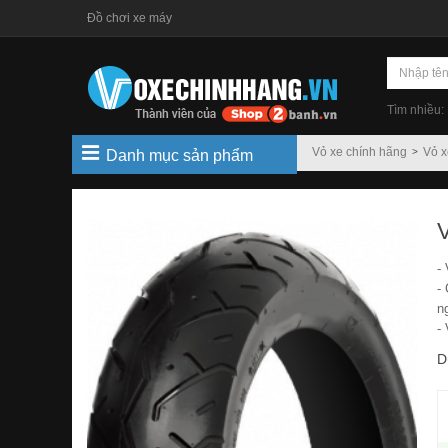
Đồ chơi xe máy
Tìm nhiều:
Vỏ xe chính hãng
Vỏ x
Danh mục sản phẩm
-
-
n
-
D