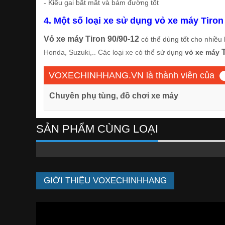
- Kiểu gai bắt mắt và bám đường tốt
4. Một số loại xe sử dụng vỏ xe máy Tiron
Vỏ xe máy Tiron 90/90-12
có thể dùng tốt cho nhiều 
Honda, Suzuki,.. Các loại xe có thể sử dụng
vỏ xe máy
VOXECHINHHANG.VN là thành viên của
Chuyên phụ tùng, đồ chơi xe máy
SẢN PHẨM CÙNG LOẠI
GIỚI THIỆU VOXECHINHHANG