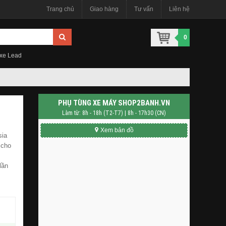
Trang chủ
Giao hàng
Tư vấn
Liên hệ
0
 xe Lead
PHỤ TÙNG XE MÁY SHOP2BANH.VN
Làm từ: 8h - 18h (T2-T7) | 8h - 17h30 (CN)
Xem bản đồ
sia
 cho
lần