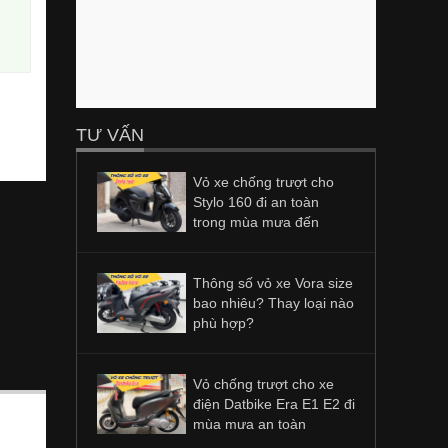
TƯ VẤN
Vỏ xe chống trượt cho
Stylo 160 đi an toàn
trong mùa mưa đến
Thông số vỏ xe Vora size
bao nhiêu? Thay loại nào
phù hợp?
Vỏ chống trượt cho xe
điện Datbike Era E1 E2 đi
mùa mưa an toàn