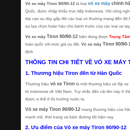
vỏ xe máy
chính h
Vỏ xe máy Tiron 90/90-12
là loại
Quốc, được nhập khẩu trực tiếp Indonesia. Với công ngh
lớp cao su dày gấp đôi các loại vỏ thường mang đến độ 
sự lựa chọn hoàn hảo cho bánh trước của các loại xe tay
Tiron 90/90-12
Vỏ xe máy
hiện đang được
Trung Tâm
Tiron 90/90-
toàn quốc với mức giá ưu đãi.
Vỏ xe máy
định.
THÔNG TIN CHI TIẾT VỀ VỎ XE MÁY T
1. Thương hiệu Tiron đến từ Hàn Quốc
vỏ xe Tiron
Thương hiệu
là một thương hiệu vỏ lốp x
từ Indonesia về Việt Nam. Tuy nhắc đến cái tên này ở Vi
được vị thế ở thị trường nước ta.
Vỏ xe máy Tiron 90/90-12
mang thương hiệu của h
mạnh mẽ, thời trang và bám đường tốt hiện nay.
2. Ưu điểm của Vỏ xe máy Tiron 90/90-12