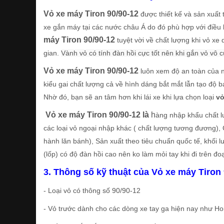
Vỏ xe máy Tiron 90/90-12
được thiết kế và sản xuất
xe gắn máy tại các nước châu Á do đó phù hợp với điều k
máy Tiron 90/90-12
tuyệt vời về chất lượng khi vỏ xe
gian.
Vành vỏ có tính đàn hồi cực tốt nên khi gắn vỏ vô 
Vỏ xe máy Tiron 90/90-12
luôn xem độ an toàn của ng
kiểu gai chất lượng cả về hình dáng bắt mắt lẫn tạo độ
Nhờ đó, bạn sẽ an tâm hơn khi lái xe khi lựa chọn loại
vỏ
Vỏ xe máy Tiron 90/90-12 là
h
àng nhập khẩu chất l
các loại vỏ ngoại nhập khác ( chất lượng tương đương),
hành lăn bánh), Sản xuất theo tiêu chuẩn quốc tế, khối
(lốp) có độ đàn hồi cao nên ko làm mỏi tay khi đi trên đ
3. Thông số kỹ thuật của Vỏ xe máy Tiron 
- Loại vỏ có thông số 90/90-12
- Vỏ trước dành cho các dòng xe tay ga hiện nay như Ho