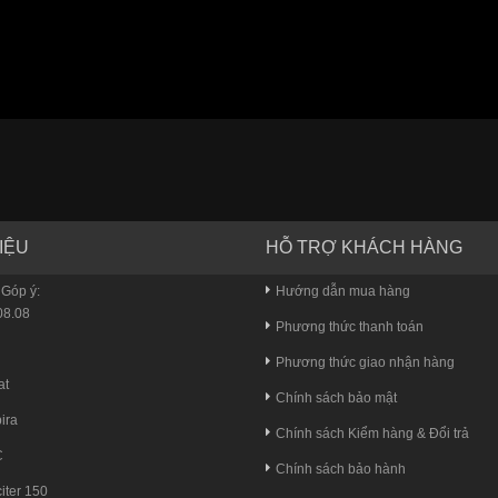
IỆU
HỖ TRỢ KHÁCH HÀNG
 Góp ý:
Hướng dẫn mua hàng
8.08
Phương thức thanh toán
u
Phương thức giao nhận hàng
at
Chính sách bảo mật
ira
Chính sách Kiểm hàng & Đổi trả
C
Chính sách bảo hành
iter 150