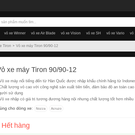
vỏ xe Winner
vỏ xe Air Blade
vỏ xe Vision
vỏ xe SH
vỏ xe Vario
vỏ
e Tiron
Vỏ xe máy Tiron 90/90-12
Vỏ xe máy Tiron 90/90-12
 Vỏ xe máy nổi tiếng đến từ Hàn Quốc được nhập khẩu chính hãng từ Indone
 Chất lượng vỏ cao với công nghệ sản xuất tiên tiến, đảm bảo độ an toàn cao
gười sử dụng
 Vỏ xe nhập có giá trị tương đương hàng nội nhưng chất lượng tốt hơn nhiều 
ùng cho dòng xe:
Nozza
Acruzo
Hết hàng