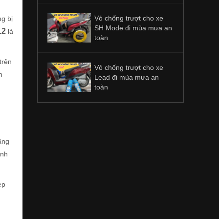
Vỏ chống trượt cho xe
g bị
SH Mode đi mùa mưa an
12
là
toàn
trên
Vỏ chống trượt cho xe
n
Lead đi mùa mưa an
toàn
ãng
ịnh
ẹp