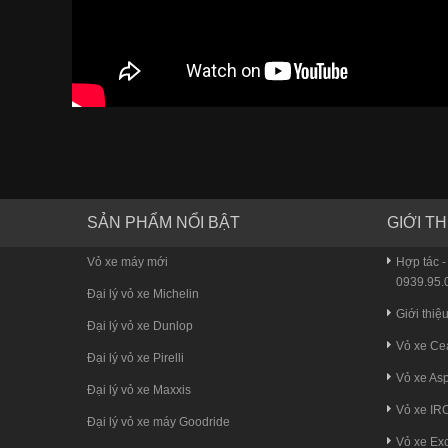
SẢN PHẨM NỔI BẬT
GIỚI TH
Vỏ xe máy mới
Hợp tác -
0939.95.0
Đại lý vỏ xe Michelin
Giới thiệ
Đại lý vỏ xe Dunlop
Vỏ xe Ce
Đại lý vỏ xe Pirelli
Vỏ xe Asp
Đại lý vỏ xe Maxxis
Vỏ xe IR
Đại lý vỏ xe máy Goodride
Vỏ xe Exc