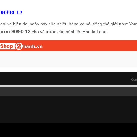
 90/90-12
loại xe hiện đại ngày nay của nhiều hãng xe nổi tiếng thế giới như:
Yam
Tiron 90/90-12
cho vỏ trước của mình là: Honda Lead...
Xem