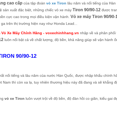
ãng cao cấp
của tập đoàn
vỏ xe Tiron
lâu năm và nổi tiếng của Hàn
Tiron 90/90-12
ệ sản xuất đặc biệt, những chiếc vỏ xe máy
được tran
Vỏ xe máy Tiron 90/90-
bền cực cao trong mọi điều kiện vận hành.
 ga trên thị trường hiện nay như Honda Lead...
 Vỏ Xe Máy Chính Hãng - voxechinhhang.vn
nhập về và phân phối 
12
luôn nổi bật cả về chất lượng, độ bền, khả năng giúp sẽ vận hành ổ
IRON 90/90-12
e rất nổi tiếng và lâu năm của nước Hàn Quốc, được nhập khẩu chính h
ệt Nam thì còn xa lạ, tuy nhiên thương hiệu này đã đang và sẽ khẳng đ
ãng
vỏ xe Tiron
luôn vượt trội về độ bền, độ đàn hồi co giãn, kiểu gai đ