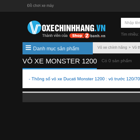
Đồ chơi xe máy
Tìm nhiều:
Vỏ xe chính hãng
Vỏ t
Danh mục sản phẩm
VỎ XE MONSTER 1200
Có 0 sản phẩm
- Thông số vỏ xe Ducati Monster 1200 : vỏ trước 120/70