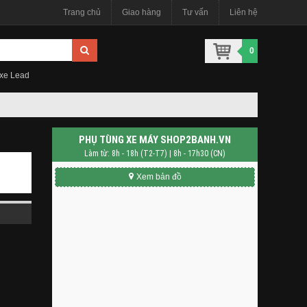
Trang chủ
Giao hàng
Tư vấn
Liên hệ
0
 xe Lead
PHỤ TÙNG XE MÁY SHOP2BANH.VN
Làm từ: 8h - 18h (T2-T7) | 8h - 17h30 (CN)
Xem bản đồ