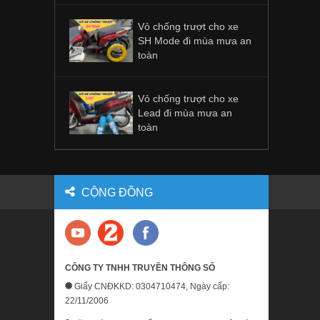
Vỏ chống trượt cho xe
SH Mode đi mùa mưa an
toàn
Vỏ chống trượt cho xe
Lead đi mùa mưa an
toàn
CỘNG ĐỒNG
CÔNG TY TNHH TRUYỀN THÔNG SỐ
Giấy CNĐKKD: 0304710474, Ngày cấp:
22/11/2006