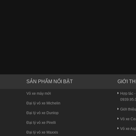
SẢN PHẨM NỔI BẬT
GIỚI TH
Vỏ xe máy mới
Hợp tác -
0939.95.0
Đại lý vỏ xe Michelin
Giới thiệ
Đại lý vỏ xe Dunlop
Vỏ xe Ce
Đại lý vỏ xe Pirelli
Vỏ xe Asp
Đại lý vỏ xe Maxxis