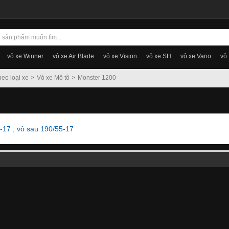
vỏ xe Winner
vỏ xe Air Blade
vỏ xe Vision
vỏ xe SH
vỏ xe Vario
vỏ
heo loại xe
Vỏ xe Mô tô
Monster 1200
-17 , vỏ sau 190/55-17