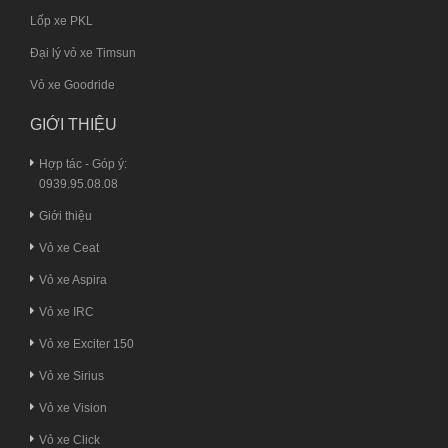
Lốp xe PKL
Đại lý vỏ xe Timsun
Vỏ xe Goodride
GIỚI THIỆU
Hợp tác - Góp ý:
0939.95.08.08
Giới thiệu
Vỏ xe Ceat
Vỏ xe Aspira
Vỏ xe IRC
Vỏ xe Exciter 150
Vỏ xe Sirius
Vỏ xe Vision
Vỏ xe Click