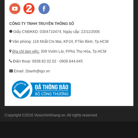
CÔNG TY TNHH TRUYỀN THÔNG SỐ
Giấy CNĐKKD: 0304710474, Ngày cấp: 22/11/2006
Văn phòng: 118 Nhất Chi Mai, KP.24, P.Tân Bình, Tp.HCM
Địa chỉ làm việc:
309 Vườn Lài, P.Phú Thọ Hòa, Tp.HCM
Điện thoại: 0938.82.02.02 - 0906.644.645
Email: 2banh@igo.vn
Copyright ©2016
Voxechinhhang.vn
. All rights reserved.