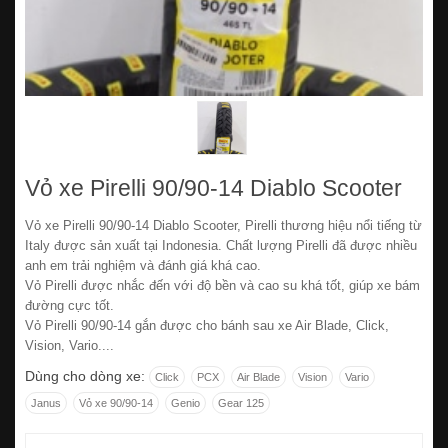
Vỏ xe Pirelli 90/90-14 Diablo Scooter
Vỏ xe Pirelli 90/90-14 Diablo Scooter, Pirelli thương hiệu nổi tiếng từ
Italy được sản xuất tại Indonesia. Chất lượng Pirelli đã được nhiều
anh em trải nghiệm và đánh giá khá cao.
Vỏ Pirelli được nhắc đến với độ bền và cao su khá tốt, giúp xe bám
đường cực tốt.
Vỏ Pirelli 90/90-14 gắn được cho bánh sau xe Air Blade, Click,
Vision, Vario....
Dùng cho dòng xe:
Click
PCX
Air Blade
Vision
Vario
Janus
Vỏ xe 90/90-14
Genio
Gear 125