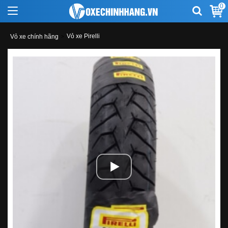
0
Vỏ xe Pirelli
Vỏ xe chính hãng