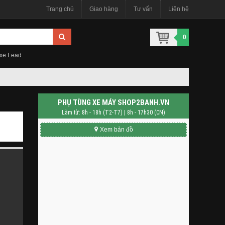
Trang chủ
Giao hàng
Tư vấn
Liên hệ
0
 xe Lead
PHỤ TÙNG XE MÁY SHOP2BANH.VN
Làm từ: 8h - 18h (T2-T7) | 8h - 17h30 (CN)
Xem bản đồ