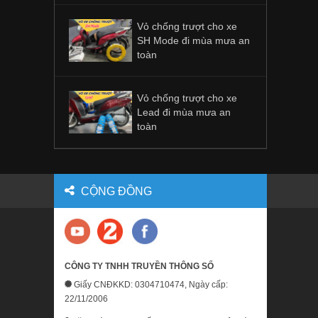
Vỏ chống trượt cho xe
SH Mode đi mùa mưa an
toàn
Vỏ chống trượt cho xe
Lead đi mùa mưa an
toàn
CỘNG ĐỒNG
CÔNG TY TNHH TRUYỀN THÔNG SỐ
Giấy CNĐKKD: 0304710474, Ngày cấp:
22/11/2006