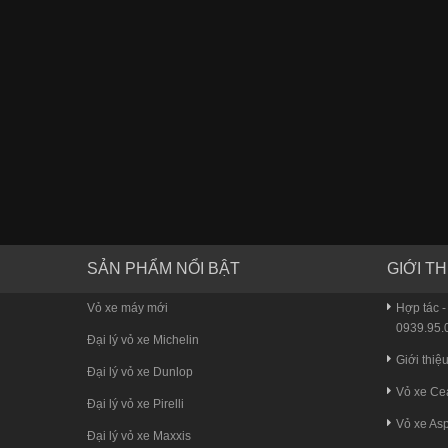
SẢN PHẨM NỔI BẬT
GIỚI TH
Vỏ xe máy mới
Hợp tác -
0939.95.0
Đại lý vỏ xe Michelin
Giới thiệ
Đại lý vỏ xe Dunlop
Vỏ xe Ce
Đại lý vỏ xe Pirelli
Vỏ xe Asp
Đại lý vỏ xe Maxxis