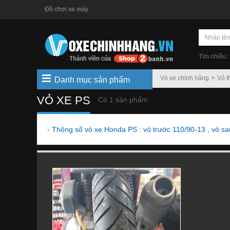
Đồ chơi xe máy
Tìm nhiều:
Vỏ xe chính hãng
Vỏ t
Danh mục sản phẩm
VỎ XE PS
Có 1 sản phẩm
- Thông số vỏ xe Honda PS : vỏ trước 110/90-13 , vỏ s