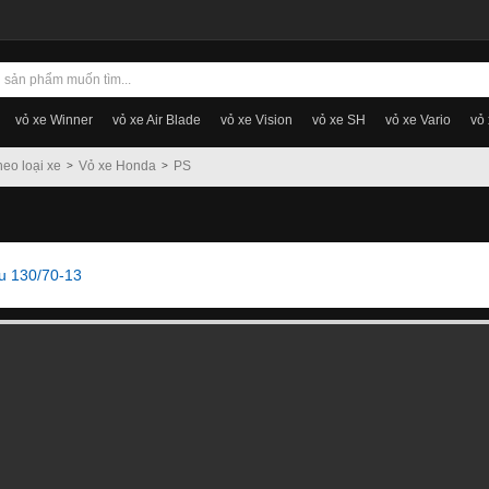
vỏ xe Winner
vỏ xe Air Blade
vỏ xe Vision
vỏ xe SH
vỏ xe Vario
vỏ
heo loại xe
Vỏ xe Honda
PS
au 130/70-13