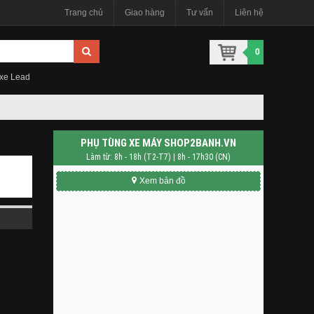
Trang chủ
Giao hàng
Tư vấn
Liên hệ
0
 xe Lead
PHỤ TÙNG XE MÁY SHOP2BANH.VN
Làm từ: 8h - 18h (T2-T7) | 8h - 17h30 (CN)
Xem bản đồ