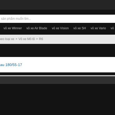
vỏ xe Winner
vỏ xe Air Blade
vỏ xe Vision
vỏ xe SH
vỏ xe Vario
vỏ
heo loại xe
Vỏ xe Mô tô
R6
sau 180/55-17