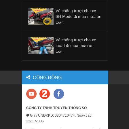
Vỏ chống trượt cho xe
SH Mode đi mùa mưa an
toàn
Vỏ chống trượt cho xe
Lead đi mùa mưa an
toàn
CỘNG ĐỒNG
CÔNG TY TNHH TRUYỀN THÔNG SỐ
Giấy CNĐKKD: 0304710474, Ngày cấp:
22/11/2006