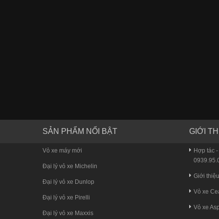
SẢN PHẨM NỔI BẬT
GIỚI TH
Vỏ xe máy mới
Hợp tác -
0939.95.0
Đại lý vỏ xe Michelin
Giới thiệ
Đại lý vỏ xe Dunlop
Vỏ xe Ce
Đại lý vỏ xe Pirelli
Vỏ xe Asp
Đại lý vỏ xe Maxxis