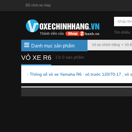
Đồ chơi xe máy
Tìm nhiều:
Vỏ xe chính hãng
Vỏ t
Danh mục sản phẩm
VỎ XE R6
Có 0 sản phẩm
- Thông số vỏ xe Yamaha R6 : vỏ trước 120/70-17 , vỏ 