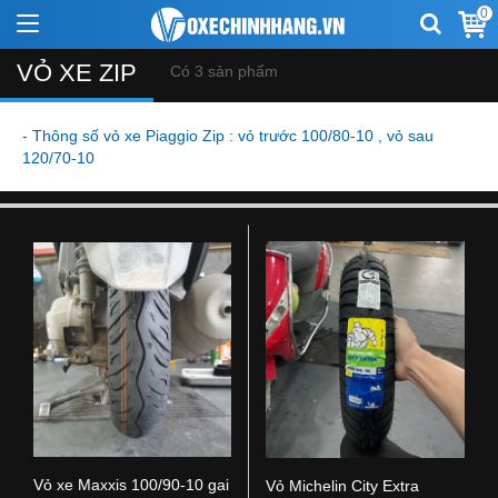
0
VỎ XE ZIP
Có 3 sản phẩm
- Thông số vỏ xe Piaggio Zip : vỏ trước 100/80-10 , vỏ sau
120/70-10
Vỏ xe Maxxis 100/90-10 gai
Vỏ Michelin City Extra