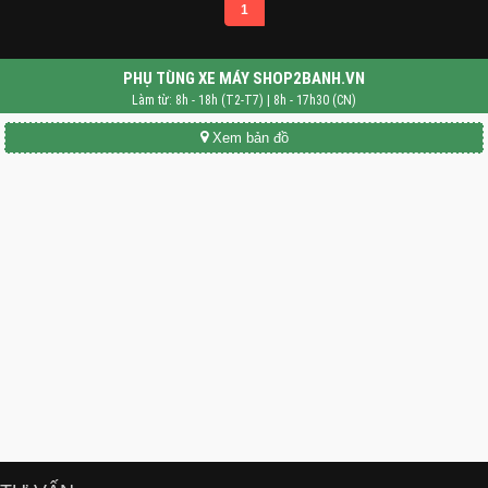
1
PHỤ TÙNG XE MÁY SHOP2BANH.VN
Làm từ: 8h - 18h (T2-T7) | 8h - 17h30 (CN)
Xem bản đồ