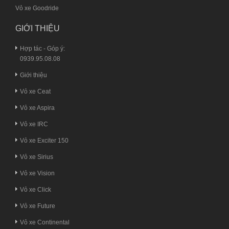
Vỏ xe Goodride
GIỚI THIỆU
Hợp tác - Góp ý:
0939.95.08.08
Giới thiệu
Vỏ xe Ceat
Vỏ xe Aspira
Vỏ xe IRC
Vỏ xe Exciter 150
Vỏ xe Sirius
Vỏ xe Vision
Vỏ xe Click
Vỏ xe Future
Vỏ xe Continental