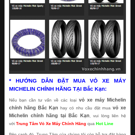
* HƯỚNG DẪN ĐẶT MUA VỎ XE MÁY
MICHELIN CHÍNH HÃNG TẠI Bắc Kạn:
vỏ xe máy Michelin
Nếu bạn cần tư vấn về các loại
chính hãng Bắc Kạn
vỏ xe
hay có nhu cầu đặt mua
Michelin chính hãng tại Bắc Kạn
, vui lòng liên hệ
với
Trung Tâm Vỏ Xe Máy Chính Hãng
qua
Hot Line
Bên cạnh đó, Trung Tâm của chúng tôi còn hỗ trợ đặt hàng