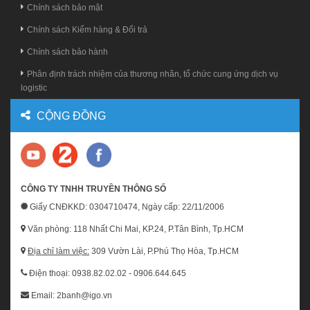
Chính sách bảo mật
Chính sách Kiểm hàng & Đổi trả
Chính sách bảo hành
Phân định trách nhiệm của thương nhân, tổ chức cung ứng dịch vụ
logistic
CỘNG ĐỒNG
CÔNG TY TNHH TRUYỀN THÔNG SỐ
Giấy CNĐKKD: 0304710474, Ngày cấp: 22/11/2006
Văn phòng: 118 Nhất Chi Mai, KP.24, P.Tân Bình, Tp.HCM
Địa chỉ làm việc:
309 Vườn Lài, P.Phú Thọ Hòa, Tp.HCM
Điện thoại: 0938.82.02.02 - 0906.644.645
Email: 2banh@igo.vn