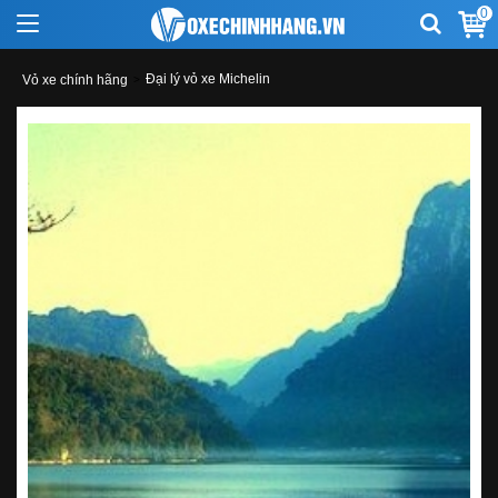
0
Đại lý vỏ xe Michelin
Vỏ xe chính hãng