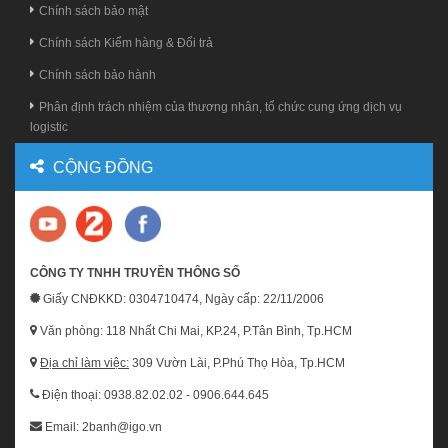
Chính sách bảo mật
Chính sách Kiểm hàng & Đổi trả
Chính sách bảo hành
Phân định trách nhiệm của thương nhân, tổ chức cung ứng dịch vụ
logistic
CỘNG ĐỒNG
CÔNG TY TNHH TRUYỀN THÔNG SỐ
Giấy CNĐKKD: 0304710474, Ngày cấp: 22/11/2006
Văn phòng: 118 Nhất Chi Mai, KP.24, P.Tân Bình, Tp.HCM
Địa chỉ làm việc:
309 Vườn Lài, P.Phú Thọ Hòa, Tp.HCM
Điện thoại: 0938.82.02.02 - 0906.644.645
Email: 2banh@igo.vn