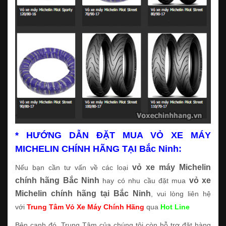
* HƯỚNG DẪN ĐẶT MUA VỎ XE MÁY
MICHELIN CHÍNH HÃNG TẠI Bắc Ninh:
vỏ xe máy Michelin
Nếu bạn cần tư vấn về các loại
chính hãng Bắc Ninh
vỏ xe
hay có nhu cầu đặt mua
Michelin chính hãng tại Bắc Ninh
, vui lòng liên hệ
với
Trung Tâm Vỏ Xe Máy Chính Hãng
qua
Hot Line
Bên cạnh đó, Trung Tâm của chúng tôi còn hỗ trợ đặt hàng