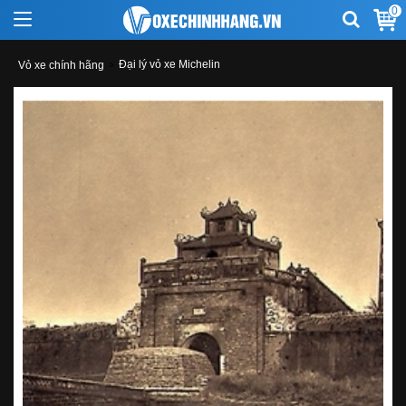
0
Đại lý vỏ xe Michelin
Vỏ xe chính hãng