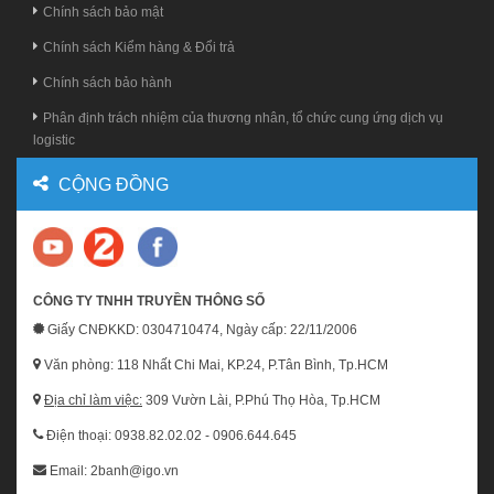
Chính sách bảo mật
Chính sách Kiểm hàng & Đổi trả
Chính sách bảo hành
Phân định trách nhiệm của thương nhân, tổ chức cung ứng dịch vụ
logistic
CỘNG ĐỒNG
CÔNG TY TNHH TRUYỀN THÔNG SỐ
Giấy CNĐKKD: 0304710474, Ngày cấp: 22/11/2006
Văn phòng: 118 Nhất Chi Mai, KP.24, P.Tân Bình, Tp.HCM
Địa chỉ làm việc:
309 Vườn Lài, P.Phú Thọ Hòa, Tp.HCM
Điện thoại: 0938.82.02.02 - 0906.644.645
Email: 2banh@igo.vn