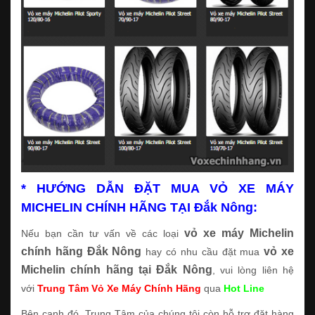
* HƯỚNG DẪN ĐẶT MUA VỎ XE MÁY
MICHELIN CHÍNH HÃNG TẠI Đắk Nông:
vỏ xe máy Michelin
Nếu bạn cần tư vấn về các loại
chính hãng Đắk Nông
vỏ xe
hay có nhu cầu đặt mua
Michelin chính hãng tại Đắk Nông
, vui lòng liên hệ
với
Trung Tâm Vỏ Xe Máy Chính Hãng
qua
Hot Line
Bên cạnh đó, Trung Tâm của chúng tôi còn hỗ trợ đặt hàng