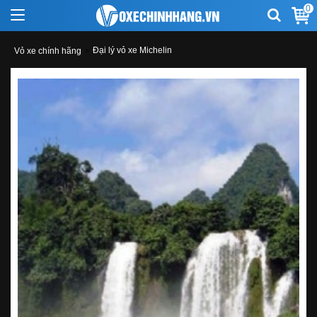
0
Đại lý vỏ xe Michelin
Vỏ xe chính hãng