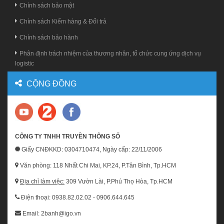
Chính sách bảo mật
Chính sách Kiểm hàng & Đổi trả
Chính sách bảo hành
Phân định trách nhiệm của thương nhân, tổ chức cung ứng dịch vụ
logistic
CỘNG ĐỒNG
CÔNG TY TNHH TRUYỀN THÔNG SỐ
Giấy CNĐKKD: 0304710474, Ngày cấp: 22/11/2006
Văn phòng: 118 Nhất Chi Mai, KP.24, P.Tân Bình, Tp.HCM
Địa chỉ làm việc:
309 Vườn Lài, P.Phú Thọ Hòa, Tp.HCM
Điện thoại: 0938.82.02.02 - 0906.644.645
Email: 2banh@igo.vn