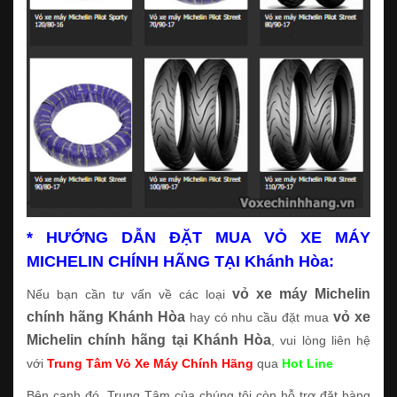
* HƯỚNG DẪN ĐẶT MUA VỎ XE MÁY
MICHELIN CHÍNH HÃNG TẠI Khánh Hòa:
vỏ xe máy Michelin
Nếu bạn cần tư vấn về các loại
chính hãng Khánh Hòa
vỏ xe
hay có nhu cầu đặt mua
Michelin chính hãng tại Khánh Hòa
, vui lòng liên hệ
với
Trung Tâm Vỏ Xe Máy Chính Hãng
qua
Hot Line
Bên cạnh đó, Trung Tâm của chúng tôi còn hỗ trợ đặt hàng