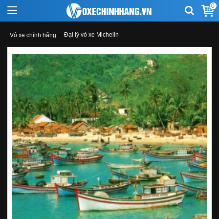
0
Đại lý vỏ xe Michelin
Vỏ xe chính hãng