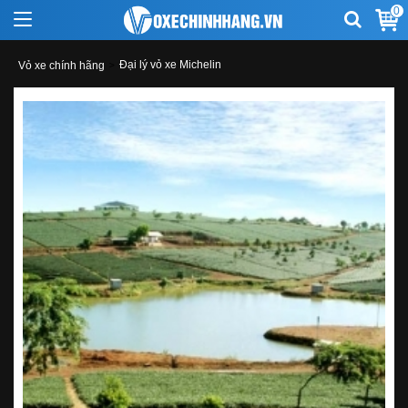
0
Đại lý vỏ xe Michelin
Vỏ xe chính hãng