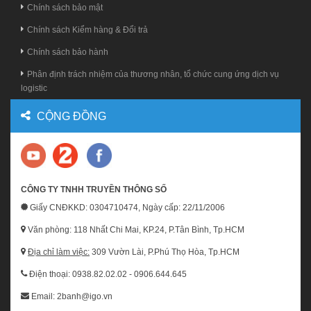
Chính sách bảo mật
Chính sách Kiểm hàng & Đổi trả
Chính sách bảo hành
Phân định trách nhiệm của thương nhân, tổ chức cung ứng dịch vụ
logistic
CỘNG ĐỒNG
CÔNG TY TNHH TRUYỀN THÔNG SỐ
Giấy CNĐKKD: 0304710474, Ngày cấp: 22/11/2006
Văn phòng: 118 Nhất Chi Mai, KP.24, P.Tân Bình, Tp.HCM
Địa chỉ làm việc:
309 Vườn Lài, P.Phú Thọ Hòa, Tp.HCM
Điện thoại: 0938.82.02.02 - 0906.644.645
Email: 2banh@igo.vn