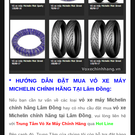
* HƯỚNG DẪN ĐẶT MUA VỎ XE MÁY
MICHELIN CHÍNH HÃNG TẠI Lâm Đồng:
vỏ xe máy Michelin
Nếu bạn cần tư vấn về các loại
chính hãng Lâm Đồng
vỏ xe
hay có nhu cầu đặt mua
Michelin chính hãng tại Lâm Đồng
, vui lòng liên hệ
với
Trung Tâm Vỏ Xe Máy Chính Hãng
qua
Hot Line
Bên cạnh đó, Trung Tâm của chúng tôi còn hỗ trợ đặt hàng