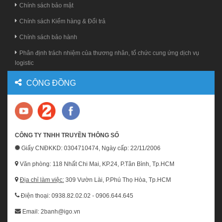
Chính sách bảo mật
Chính sách Kiểm hàng & Đổi trả
Chính sách bảo hành
Phân định trách nhiệm của thương nhân, tổ chức cung ứng dịch vụ
logistic
CỘNG ĐỒNG
CÔNG TY TNHH TRUYỀN THÔNG SỐ
Giấy CNĐKKD: 0304710474, Ngày cấp: 22/11/2006
Văn phòng: 118 Nhất Chi Mai, KP.24, P.Tân Bình, Tp.HCM
Địa chỉ làm việc:
309 Vườn Lài, P.Phú Thọ Hòa, Tp.HCM
Điện thoại: 0938.82.02.02 - 0906.644.645
Email: 2banh@igo.vn