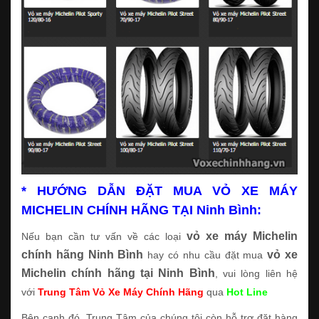
* HƯỚNG DẪN ĐẶT MUA VỎ XE MÁY
MICHELIN CHÍNH HÃNG TẠI Ninh Bình:
vỏ xe máy Michelin
Nếu bạn cần tư vấn về các loại
chính hãng Ninh Bình
vỏ xe
hay có nhu cầu đặt mua
Michelin chính hãng tại Ninh Bình
, vui lòng liên hệ
với
Trung Tâm Vỏ Xe Máy Chính Hãng
qua
Hot Line
Bên cạnh đó, Trung Tâm của chúng tôi còn hỗ trợ đặt hàng