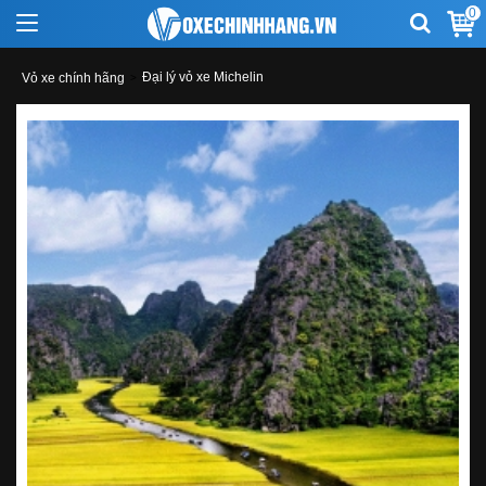
0
Đại lý vỏ xe Michelin
Vỏ xe chính hãng