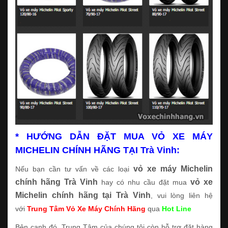
* HƯỚNG DẪN ĐẶT MUA VỎ XE MÁY
MICHELIN CHÍNH HÃNG TẠI Trà Vinh:
vỏ xe máy Michelin
Nếu bạn cần tư vấn về các loại
chính hãng Trà Vinh
vỏ xe
hay có nhu cầu đặt mua
Michelin chính hãng tại Trà Vinh
, vui lòng liên hệ
với
Trung Tâm Vỏ Xe Máy Chính Hãng
qua
Hot Line
Bên cạnh đó, Trung Tâm của chúng tôi còn hỗ trợ đặt hàng