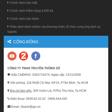
Chính sách bảo mật
Chính sách Kiểm hàng & Đổi trả
Chính sách bảo hành
Phân định trách nhiệm của thương nhân, tổ chức cung ứng dịch vụ
logistic
CỘNG ĐỒNG
CÔNG TY TNHH TRUYỀN THÔNG SỐ
Giấy CNĐKKD: 0304710474, Ngày cấp: 22/11/2006
Văn phòng: 118 Nhất Chi Mai, KP.24, P.Tân Bình, Tp.HCM
Địa chỉ làm việc:
309 Vườn Lài, P.Phú Thọ Hòa, Tp.HCM
Điện thoại: 0938.82.02.02 - 0906.644.645
Email: 2banh@igo.vn