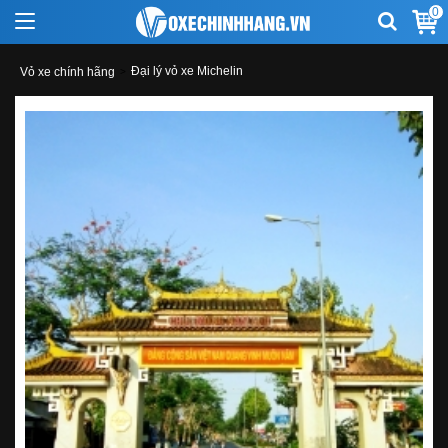
0
Đại lý vỏ xe Michelin
Vỏ xe chính hãng