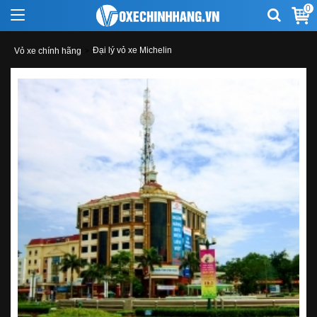
0
Đại lý vỏ xe Michelin
Vỏ xe chính hãng