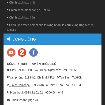
Chính sách bảo mật
Chính sách Kiểm hàng & Đổi trả
Chính sách bảo hành
Phân định trách nhiệm của thương nhân, tổ chức cung ứng dịch vụ
logistic
CỘNG ĐỒNG
CÔNG TY TNHH TRUYỀN THÔNG SỐ
Giấy CNĐKKD: 0304710474, Ngày cấp: 22/11/2006
Văn phòng: 118 Nhất Chi Mai, KP.24, P.Tân Bình, Tp.HCM
Địa chỉ làm việc:
309 Vườn Lài, P.Phú Thọ Hòa, Tp.HCM
Điện thoại: 0938.82.02.02 - 0906.644.645
Email: 2banh@igo.vn