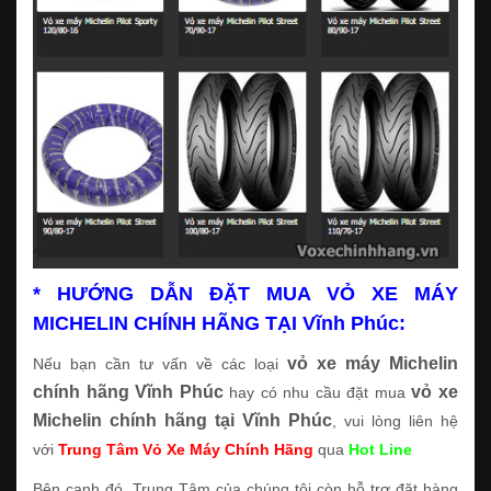
* HƯỚNG DẪN ĐẶT MUA VỎ XE MÁY
MICHELIN CHÍNH HÃNG TẠI Vĩnh Phúc:
vỏ xe máy Michelin
Nếu bạn cần tư vấn về các loại
chính hãng Vĩnh Phúc
vỏ xe
hay có nhu cầu đặt mua
Michelin chính hãng tại Vĩnh Phúc
, vui lòng liên hệ
với
Trung Tâm Vỏ Xe Máy Chính Hãng
qua
Hot Line
Bên cạnh đó, Trung Tâm của chúng tôi còn hỗ trợ đặt hàng