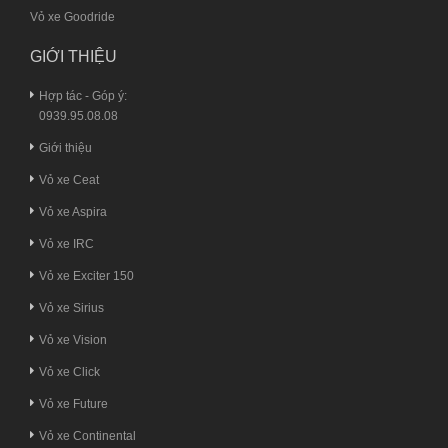
Vỏ xe Goodride
GIỚI THIỆU
Hợp tác - Góp ý:
0939.95.08.08
Giới thiệu
Vỏ xe Ceat
Vỏ xe Aspira
Vỏ xe IRC
Vỏ xe Exciter 150
Vỏ xe Sirius
Vỏ xe Vision
Vỏ xe Click
Vỏ xe Future
Vỏ xe Continental