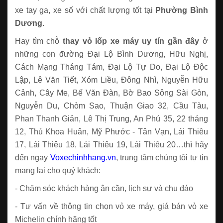
xe tay ga, xe số với chất lượng tốt tại
Phường
Bình
Dương
.
Hay tìm chỗ
thay vỏ lốp xe máy uy tín gần đây
ở
những con đường
Đại Lộ Bình Dương, Hữu Nghị,
Cách Mạng Tháng Tám, Đại Lộ Tự Do, Đại Lộ Độc
Lập, Lê Văn Tiết, Xóm Liều, Đông Nhì, Nguyễn Hữu
Cảnh, Cây Me, Bế Văn Đàn, Bờ Bao Sông Sài Gòn,
Nguyễn Du, Chòm Sao, Thuận Giao 32, Cầu Tàu,
Phan Thanh Giản, Lê Thị Trung, An Phú 35, 22 tháng
12, Thủ Khoa Huân, Mỹ Phước - Tân Vạn, Lái Thiêu
17, Lái Thiêu 18, Lái Thiêu 19, Lái Thiêu 20
…thì hãy
đến ngay
Voxechinhhang.vn
, trung tâm chúng tôi tự tin
mang lại cho quý khách:
- Chăm sóc khách hàng ân cần, lịch sự và chu đáo
- Tư vấn về thông tin chọn vỏ xe máy, giá bán vỏ xe
Michelin chính hãng tốt