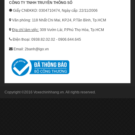
CÔNG TY TNHH TRUYỀN THÔNG SỐ
Giấy CNĐKKD: 0304710474, Ngày cấp: 22/11/2006
Văn phòng: 118 Nhất Chi Mai, KP.24, P.Tân Bình, Tp.HCM
Địa chỉ làm việc:
309 Vườn Lài, P.Phú Thọ Hòa, Tp.HCM
Điện thoại: 0938.82.02.02 - 0906.644.645
Email: 2banh@igo.vn
Copyright ©2016
Voxechinhhang.vn
. All rights reserved.