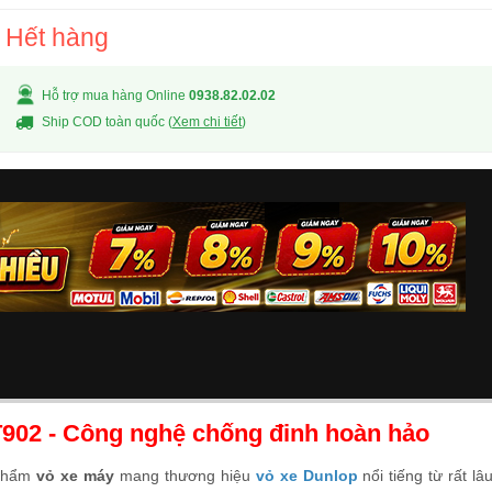
Hết hàng
Hỗ trợ mua hàng Online
0938.82.02.02
Ship COD toàn quốc (
Xem chi tiết
)
T902 - Công nghệ chống đinh hoàn hảo
 phẩm
vỏ xe máy
mang thương hiệu
vỏ xe Dunlop
nổi tiếng từ rất lâ