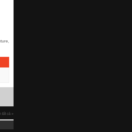
ture,
 tất cả »