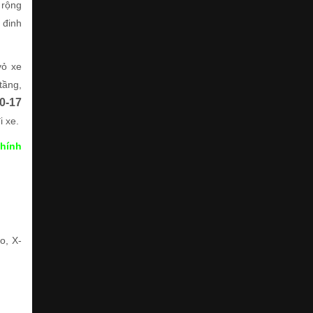
 rộng
 đinh
vỏ xe
tầng,
0-17
i xe.
hính
o, X-