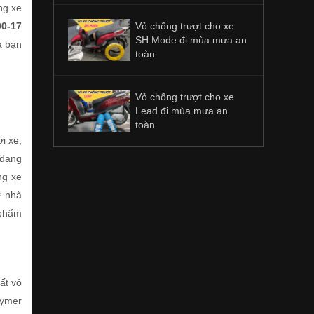
ng xe
90-17
Vỏ chống trượt cho xe
SH Mode đi mùa mưa an
a bạn
toàn
Vỏ chống trượt cho xe
Lead đi mùa mưa an
toàn
i xe,
 dạng
ng xe
ừ nhà
 phẩm
ất vỏ
lymer