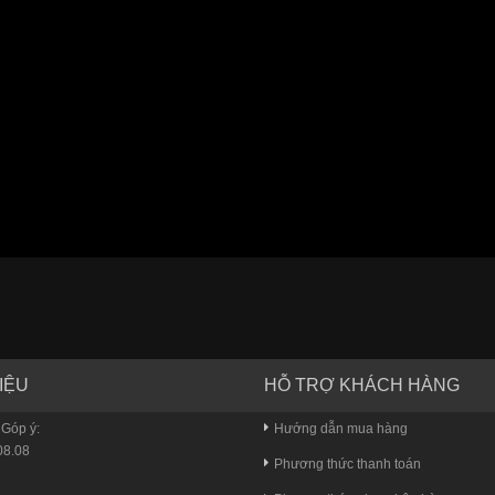
IỆU
HỖ TRỢ KHÁCH HÀNG
 Góp ý:
Hướng dẫn mua hàng
8.08
Phương thức thanh toán
u