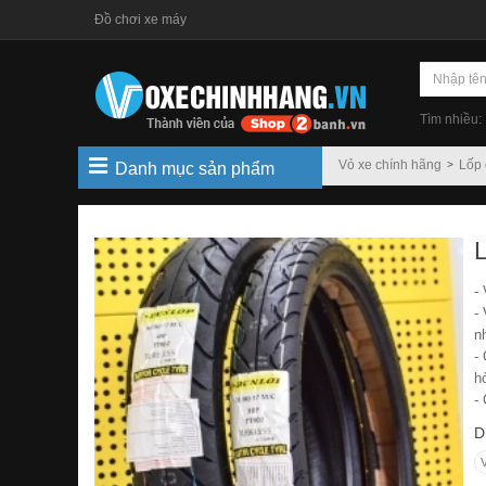
Đồ chơi xe máy
Tìm nhiều:
Vỏ xe chính hãng
Lốp 
Danh mục sản phẩm
-
-
n
-
h
-
D