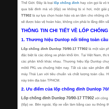
Thế Giới. Đây là loại
lốp chống đinh
hay còn gọi là vỏ t
qua bãi đinh mà vỏ (lốp) xe không bị xì hơi, một giải
TT902
là sự lựa chọn hoàn hảo và an tâm cho những ch
sẽ được bảo vệ hoàn hảo, không còn phải lo lắng đến vấn
THÔNG TIN CHI TIẾT VỀ LỐP CHỐNG 
1. Thương hiệu Dunlop nổi tiếng toàn cầu
Lốp chống đinh Dunlop 70/90-17 TT902
là một sản ph
đặc biệt là các dòng xe phân khối lớn. Tại Việt Nam, th
các phân khối khác nhau. Thương hiệu lốp Dunlop chu
môtô PKL ưa chuộng hiện nay. Tất cả các sản phẩm đều
máy Thái Lan với tiêu chuẩn và chất lượng toàn cầu. 
này trên địa bàn TPHCM.
2. Ưu điểm của lốp chống đinh Dunlop 70
Lốp chống đinh Dunlop 70/90-17 TT902
với công 
(lốp) xe. Bên ngoài, lốp xe vẫn làm bằng cao su thông 