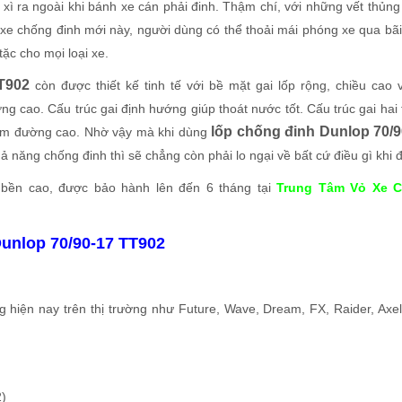
xì ra ngoài khi bánh xe cán phải đinh. Thậm chí, với những vết thủng
xe chống đinh mới này, người dùng có thể thoải mái phóng xe qua bãi
tặc cho mọi loại xe.
T902
còn được thiết kế tinh tế với bề mặt gai lốp rộng, chiều cao 
 cao. Cấu trúc gai định hướng giúp thoát nước tốt. Cấu trúc gai hai 
lốp chống đinh Dunlop 70/9
bám đường cao. Nhờ vậy mà khi dùng
 năng chống đinh thì sẽ chẳng còn phải lo ngại về bất cứ điều gì khi đ
bền cao, được bảo hành lên đến 6 tháng tại
Trung Tâm Vỏ Xe C
Dunlop 70/90-17 TT902
 hiện nay trên thị trường như Future, Wave, Dream, FX, Raider, Axel
2)