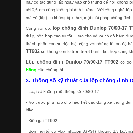
này có tác dụng lấp ngay vào chỗ thủng để hơi không bị 
tới 0,6 cm cũng không bị ảnh hưởng. Với công nghệ lốp 
mà vỏ (lốp) xe không bị xì hơi, một giải pháp chống đinh 
lốp chống đinh Dunlop 70/90-17 T
Cùng với đó,
thấp, hỗn hợp cao su tốt… tạo cho vỏ xe có độ bám đường
thành phần cao su đặc biệt cộng với những lỗ tạo độ 
TT902
sẽ không còn lo trơn trượt bánh, kết hợp cùng khả
Lốp chống đinh Dunlop 70/90-17 TT902
có độ 
Hãng
của chúng tôi.
3. Thông số kỹ thuật của lốp chống đinh 
- Loại vỏ không ruột thông số 70/90-17
- Vỏ trước phù hợp cho hầu hết các dòng xe thông dụng
bike,..
- Kiểu gai TT902
- Bơm hơi tối đa Max Inflation 33PSI ( khoảng 2,3 kg/cm