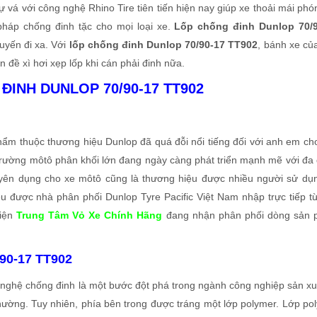
ự vá với công nghệ Rhino Tire tiên tiến hiện nay giúp xe thoải mái phó
 pháp chống đinh tặc cho mọi loại xe.
Lốp chống đinh Dunlop 70/
uyến đi xa. Với
l
ốp chống đinh Dunlop 70/90-17 TT902
, bánh xe củ
 đề xì hơi xẹp lốp khi cán phải đinh nữa.
ĐINH DUNLOP 70/90-17 TT902
ẩm thuộc thương hiệu Dunlop đã quá đỗi nổi tiếng đối với anh em chơ
ị trường môtô phân khối lớn đang ngày càng phát triển mạnh mẽ với đa
yên dụng cho xe môtô cũng là thương hiệu được nhiều người sử dụ
 được nhà phân phối Dunlop Tyre Pacific Việt Nam nhập trực tiếp t
Hiện
Trung Tâm Vỏ Xe Chính Hãng
đang nhận phân phối dòng sản
/90-17 TT902
nghệ chống đinh là một bước đột phá trong ngành công nghiệp sản xu
thường. Tuy nhiên, phía bên trong được tráng một lớp polymer. Lớp po