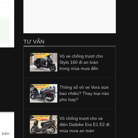
TƯ VẤN
Vỏ xe chống trượt cho
Stylo 160 đi an toàn
trong mùa mưa đến
Thông số vỏ xe Vora size
bao nhiêu? Thay loại nào
phù hợp?
Vỏ chống trượt cho xe
điện Datbike Era E1 E2 đi
mùa mưa an toàn
u trên