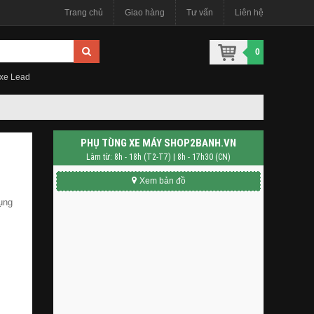
Trang chủ
Giao hàng
Tư vấn
Liên hệ
0
 xe Lead
PHỤ TÙNG XE MÁY SHOP2BANH.VN
Làm từ: 8h - 18h (T2-T7) | 8h - 17h30 (CN)
Xem bản đồ
dụng