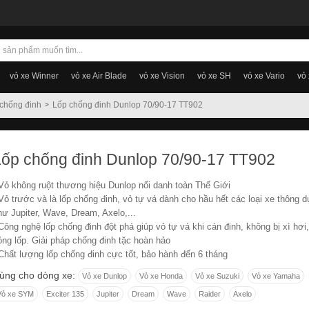
vỏ xe Winner
vỏ xe Air Blade
vỏ xe Vision
vỏ xe SH
vỏ xe Vario
vỏ
chống đinh
Lốp chống đinh Dunlop 70/90-17 TT902
Lốp chống đinh Dunlop 70/90-17 TT902
 Vỏ không ruột thương hiệu Dunlop nổi danh toàn Thế Giới
 Vỏ trước và là lốp chống đinh, vỏ tự vá dành cho hầu hết các loại xe thông 
hư Jupiter, Wave, Dream, Axelo,...
 Công nghệ lốp chống đinh đột phá giúp vỏ tự vá khi cán đinh, không bị xì hơi,
ỏng lốp. Giải pháp chống đinh tặc hoàn hảo
 Chất lượng lốp chống đinh cực tốt, bảo hành đến 6 tháng
ùng cho dòng xe:
Vỏ xe Dunlop
Vỏ xe Honda
Vỏ xe Suzuki
Vỏ xe Yamaha
Vỏ xe SYM
Exciter 135
Jupiter
Dream
Wave
Raider
Axelo