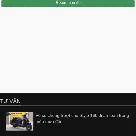
Xem bản đồ
TƯ VẤN
Vỏ xe chống trượt cho Stylo 160 đi an toàn trong
mùa mưa đến