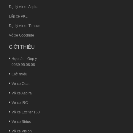
Đại lý vỏ xe Aspira
Lốp xe PKL
Đại lý vỏ xe Timsun
Vỏ xe Goodride
GIỚI THIỆU
Hợp tác - Góp ý:
0939.95.08.08
Giới thiệu
Vỏ xe Ceat
Vỏ xe Aspira
Vỏ xe IRC
Vỏ xe Exciter 150
Vỏ xe Sirius
Vỏ xe Vision