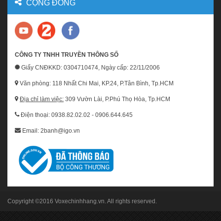
CỘNG ĐỒNG
CÔNG TY TNHH TRUYỀN THÔNG SỐ
Giấy CNĐKKD: 0304710474, Ngày cấp: 22/11/2006
Văn phòng: 118 Nhất Chi Mai, KP.24, P.Tân Bình, Tp.HCM
Địa chỉ làm việc:
309 Vườn Lài, P.Phú Thọ Hòa, Tp.HCM
Điện thoại: 0938.82.02.02 - 0906.644.645
Email: 2banh@igo.vn
Copyright ©2016
Voxechinhhang.vn
. All rights reserved.