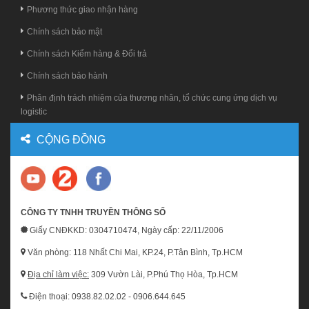
Phương thức giao nhận hàng
Chính sách bảo mật
Chính sách Kiểm hàng & Đổi trả
Chính sách bảo hành
Phân định trách nhiệm của thương nhân, tổ chức cung ứng dịch vụ
logistic
CỘNG ĐỒNG
CÔNG TY TNHH TRUYỀN THÔNG SỐ
Giấy CNĐKKD: 0304710474, Ngày cấp: 22/11/2006
Văn phòng: 118 Nhất Chi Mai, KP.24, P.Tân Bình, Tp.HCM
Địa chỉ làm việc:
309 Vườn Lài, P.Phú Thọ Hòa, Tp.HCM
Điện thoại: 0938.82.02.02 - 0906.644.645