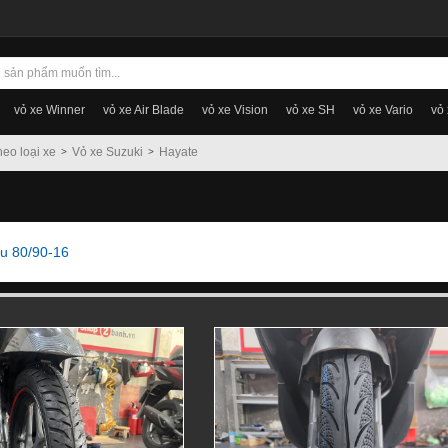
vỏ xe Winner
vỏ xe Air Blade
vỏ xe Vision
vỏ xe SH
vỏ xe Vario
vỏ
heo loại xe
Vỏ xe Suzuki
Hayate
au 80/90-16