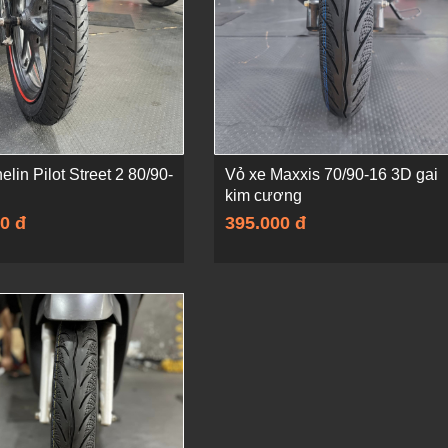
elin Pilot Street 2 80/90-
Vỏ xe Maxxis 70/90-16 3D gai
kim cương
0 đ
395.000 đ