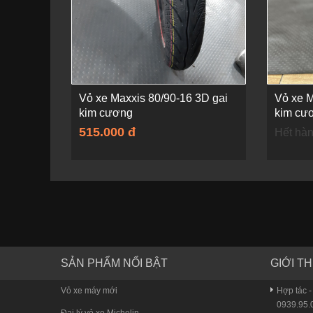
Vỏ xe Maxxis 80/90-16 3D gai
Vỏ xe M
kim cương
kim cư
515.000 đ
Hết hà
SẢN PHẨM NỔI BẬT
GIỚI TH
Vỏ xe máy mới
Hợp tác -
0939.95.0