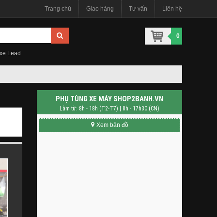
Trang chủ
Giao hàng
Tư vấn
Liên hệ
0
 xe Lead
PHỤ TÙNG XE MÁY SHOP2BANH.VN
Làm từ: 8h - 18h (T2-T7) | 8h - 17h30 (CN)
Xem bản đồ