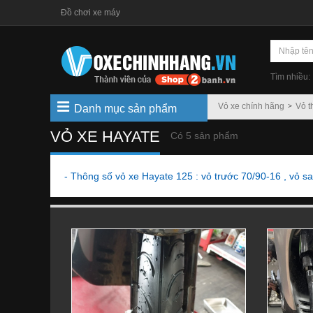
Đồ chơi xe máy
Tìm nhiều:
Vỏ xe chính hãng
Vỏ t
Danh mục sản phẩm
VỎ XE HAYATE
Có 5 sản phẩm
- Thông số vỏ xe Hayate 125 : vỏ trước 70/90-16 , vỏ s