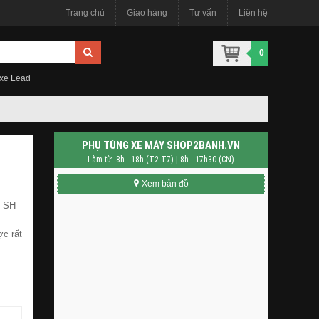
Trang chủ
Giao hàng
Tư vấn
Liên hệ
0
 xe Lead
PHỤ TÙNG XE MÁY SHOP2BANH.VN
Làm từ: 8h - 18h (T2-T7) | 8h - 17h30 (CN)
Xem bản đồ
, SH
ợc rất