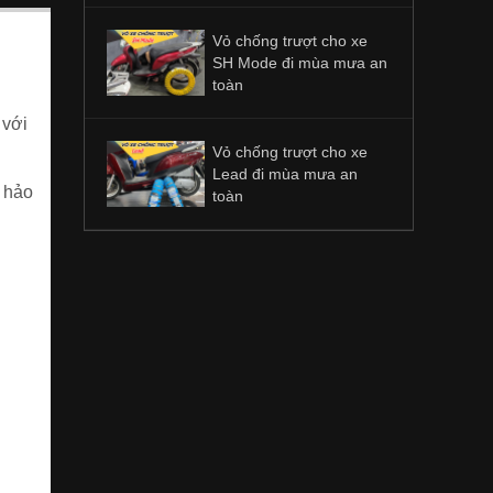
Vỏ chống trượt cho xe
SH Mode đi mùa mưa an
toàn
 với
Vỏ chống trượt cho xe
Lead đi mùa mưa an
 hảo
toàn