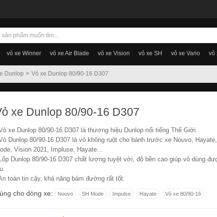
vỏ xe Winner
vỏ xe Air Blade
vỏ xe Vision
vỏ xe SH
vỏ xe Vario
vỏ
e Dunlop
Vỏ xe Dunlop 80/90-16 D307
Vỏ xe Dunlop 80/90-16 D307
 Vỏ xe Dunlop 80/90-16 D307 là thương hiệu Dunlop nổi tiếng Thế Giới
 Vỏ Dunlop 80/90-16 D307 là vỏ không ruột cho bánh trước xe Nouvo, Hayate
ode, Vision 2021, Impluse, Hayate...
 Lốp Dunlop 80/90-16 D307 chất lượng tuyệt vời, độ bền cao giúp vỏ dùng đư
u.
 An toàn tin cậy, khả năng bám đường rất tốt.
ùng cho dòng xe:
Nouvo
SH Mode
Impulse
Hayate
Vỏ xe 80/90-16