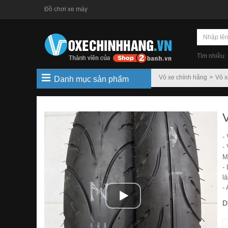
Đồ chơi xe máy
Tìm nhiều:
Vỏ xe chính hãng
Vỏ x
Danh mục sản phẩm
-
-
M
-
lâ
-
D