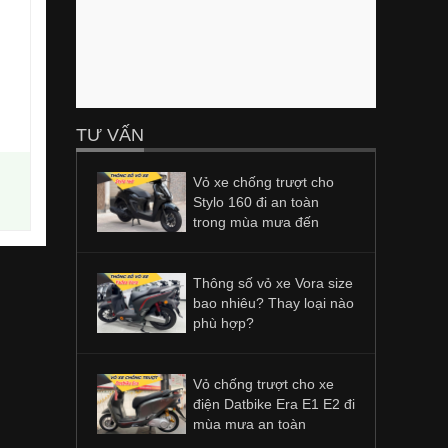
TƯ VẤN
Vỏ xe chống trượt cho
Stylo 160 đi an toàn
trong mùa mưa đến
Thông số vỏ xe Vora size
bao nhiêu? Thay loại nào
phù hợp?
Vỏ chống trượt cho xe
điện Datbike Era E1 E2 đi
mùa mưa an toàn