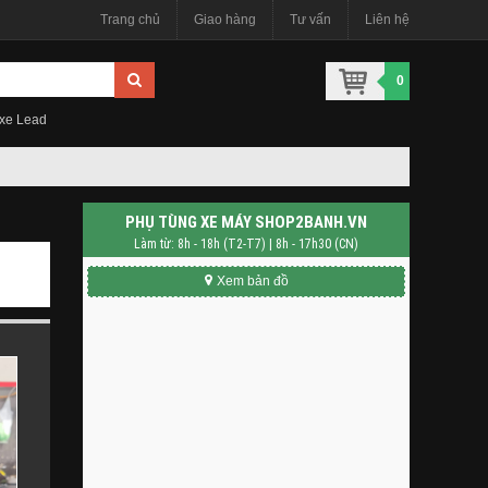
Trang chủ
Giao hàng
Tư vấn
Liên hệ
0
 xe Lead
PHỤ TÙNG XE MÁY SHOP2BANH.VN
Làm từ: 8h - 18h (T2-T7) | 8h - 17h30 (CN)
Xem bản đồ