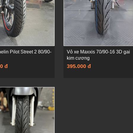
elin Pilot Street 2 80/90-
Vỏ xe Maxxis 70/90-16 3D gai
kim cương
0 đ
395.000 đ