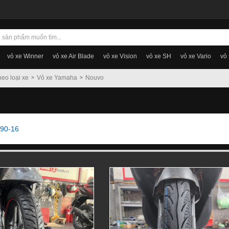
vỏ xe Winner
vỏ xe Air Blade
vỏ xe Vision
vỏ xe SH
vỏ xe Vario
vỏ
heo loại xe
Vỏ xe Yamaha
Nouvo
/90-16