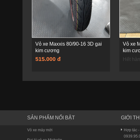
Vỏ xe Maxxis 80/90-16 3D gai
Vỏ xe M
kim cương
kim cư
515.000 đ
Hết hà
SẢN PHẨM NỔI BẬT
GIỚI TH
Vỏ xe máy mới
Hợp tác -
0939.95.0