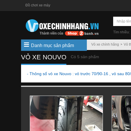
Đồ chơi xe máy
Tìm nhiều:
Vỏ xe chính hãng
Vỏ t
Danh mục sản phẩm
VỎ XE NOUVO
Có 5 sản phẩm
- Thông số vỏ xe Nouvo : vỏ trước 70/90-16 , vỏ sau 80