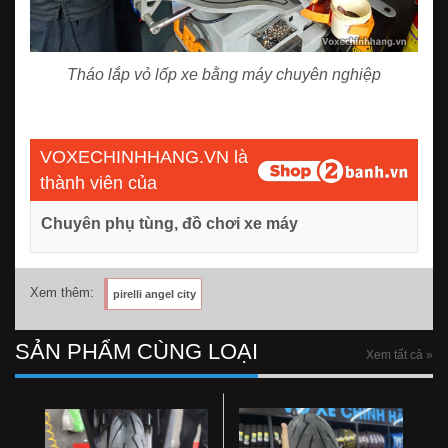
Tháo lắp vỏ lốp xe bằng máy chuyên nghiệp
VOXECHINHHANG.VN là
thành viên của
Chuyên phụ tùng, đồ chơi xe máy
Xem thêm:
pirelli angel city
SẢN PHẨM CÙNG LOẠI
Xem tất cả »