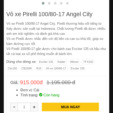
Vỏ xe Pirelli 100/80-17 Angel City
Vỏ xe Pirelli 100/80-17 Angel City, Pirelli thương hiệu nổi tiếng từ
Italy được sản xuất tại Indonesia. Chất lượng Pirelli đã được nhiều
anh em trải nghiệm và đánh giá khá cao.
Vỏ xe Pirelli được nhắc đến với độ bền và cao su khá tốt, giúp xe
bám đường cực tốt.
Vỏ Pirelli 100/80-17 gắn được cho bánh sau Exciter 135 và hầu như
tất cả loại xe số phổ thông muốn đi bánh lớn.
Dùng cho dòng xe:
Exciter 135
Raider
Winner
TFX150
Cbr150
CB150R
R15
Vỏ xe 100/80-17
Exciter 155
915.000đ
1.195.000 đ
Giá:
Đơn vị: Cái
Tình trạng:
Còn hàng
MUA NGAY