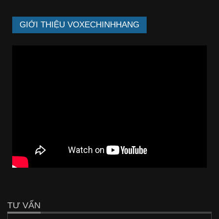
GIỚI THIỆU VOXECHINHHANG
TƯ VẤN