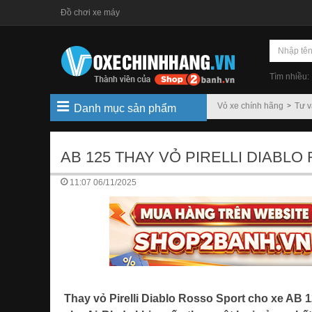
Đồ chơi xe máy
Tìm nhiều:
Vỏ xe chính hãng
Tư 
Danh mục sản phẩm
AB 125 THAY VỎ PIRELLI DIAB
11:07 06/11/2025
Thay vỏ Pirelli Diablo Rosso Sport cho xe AB 