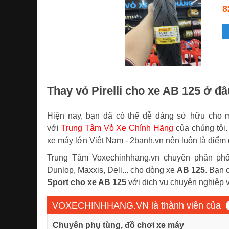
8
Thay vỏ Pirelli cho xe AB 125 ở đ
Hiện nay, bạn đã có thể dễ dàng sở hữu cho
với
Trung Tâm Vỏ Xe Chính Hãng
của chúng tôi.
xe máy lớn Việt Nam - 2banh.vn nên luôn là điểm 
Trung Tâm Voxechinhhang.vn chuyên phân ph
Dunlop, Maxxis, Deli... cho dòng xe
AB 125
. Bạn 
Sport cho xe AB 125
với dịch vụ chuyên nghiệp và
VOXECHINHHANG.VN là thành viên của
Chuyên phụ tùng, đồ chơi xe máy