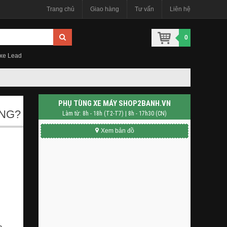
Trang chủ
Giao hàng
Tư vấn
Liên hệ
0
 xe Lead
PHỤ TÙNG XE MÁY SHOP2BANH.VN
ÔNG?
Làm từ: 8h - 18h (T2-T7) | 8h - 17h30 (CN)
Xem bản đồ