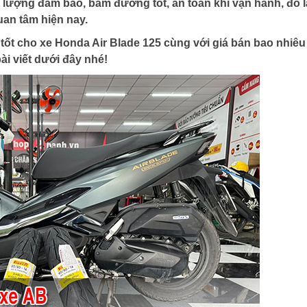
t lượng đảm bảo, bám đường tốt, an toàn khi vận hành, đó l
an tâm hiện nay.
 tốt cho xe Honda Air Blade 125 cùng với giá bán bao nhiêu 
i viết dưới đây nhé!