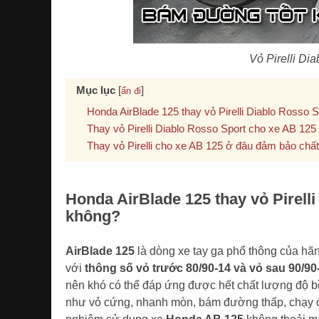
Vỏ Pirelli Di
Mục lục
[
]
ẩn đi
Honda AirBlade 125 thay vỏ Pirelli Diablo Rosso
Thay vỏ Pirelli Diablo Rosso Sport cho xe AB 125
Thay vỏ Pirelli cho xe AB 125 ở đâu đảm bảo chấ
Honda AirBlade 125 thay vỏ Pirell
không?
AirBlade 125
là dòng xe tay ga phổ thông của hã
với
thông số vỏ trước 80/90-14 và vỏ sau 90/90
nên khó có thể đáp ứng được hết chất lượng độ b
như vỏ cứng, nhanh mòn, bám đường thấp, chạy có 