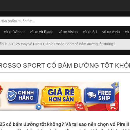
vỏ xe Winner
vỏ xe Air Blade
vỏ xe Vision
vỏ xe SH
vỏ xe Vario
vỏ
vấn
AB 125 thay vỏ Pirelli Diablo Rosso Sport có bám đường tốt không?
LO ROSSO SPORT CÓ BÁM ĐƯỜNG TỐT KH
125 có bám đường tốt không? Và tại sao nên chọn vỏ Pirelli