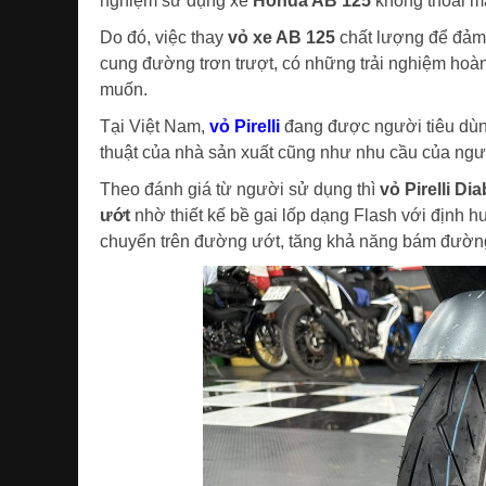
nghiệm sử dụng xe
Honda AB 125
không thoải má
Do đó, việc thay
vỏ xe AB 125
chất lượng để đảm 
cung đường trơn trượt, có những trải nghiệm hoàn
muốn.
Tại Việt Nam,
vỏ Pirelli
đang được người tiêu dùng
thuật của nhà sản xuất cũng như nhu cầu của ngườ
Theo đánh giá từ người sử dụng thì
vỏ Pirelli D
ướt
nhờ thiết kế bề gai lốp dạng Flash với định 
chuyển trên đường ướt, tăng khả năng bám đường t