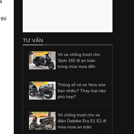
à
thì
TƯ VẤN
Vỏ xe chống trượt cho
Stylo 160 đi an toàn
trong mùa mưa đến
Thông số vỏ xe Vora size
bao nhiêu? Thay loại nào
phù hợp?
Vỏ chống trượt cho xe
điện Datbike Era E1 E2 đi
mùa mưa an toàn