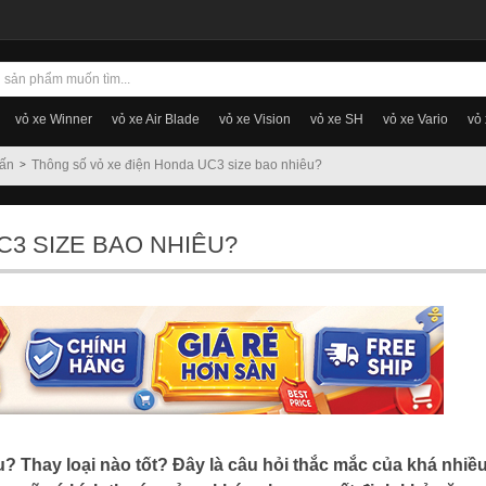
vỏ xe Winner
vỏ xe Air Blade
vỏ xe Vision
vỏ xe SH
vỏ xe Vario
vỏ
vấn
Thông số vỏ xe điện Honda UC3 size bao nhiêu?
3 SIZE BAO NHIÊU?
 Thay loại nào tốt? Đây là câu hỏi thắc mắc của khá nhiề