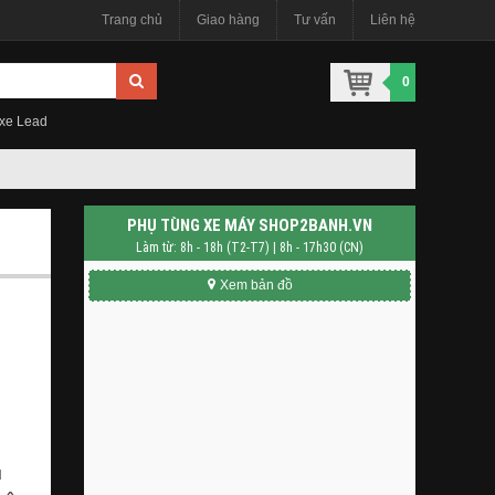
Trang chủ
Giao hàng
Tư vấn
Liên hệ
0
 xe Lead
PHỤ TÙNG XE MÁY SHOP2BANH.VN
Làm từ: 8h - 18h (T2-T7) | 8h - 17h30 (CN)
Xem bản đồ
u