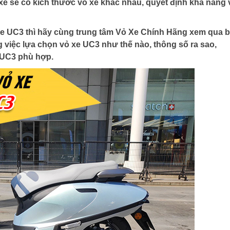
 xe sẽ có kích thước vỏ xe khác nhau, quyết định khả năng
ỏ xe UC3 thì hãy cùng trung tâm Vỏ Xe Chính Hãng xem qua b
g việc lựa chọn vỏ xe UC3 như thế nào, thông số ra sao,
 UC3 phù hợp.