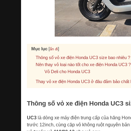
Mục lục
[
]
ẩn đi
Thông số vỏ xe điện Honda UC3 size bao nhiêu ?
Nên thay vỏ loại nào tốt cho xe điện Honda UC3 ?
Vỏ Deli cho Honda UC3
Thay vỏ xe điện Honda UC3 ở đâu đảm bảo chất l
Thông số vỏ xe điện Honda UC3 si
UC3
là dòng xe máy điện trung cấp của hãng Honda
trước 12inch, cùng cặp vỏ không ruột nguyên bản