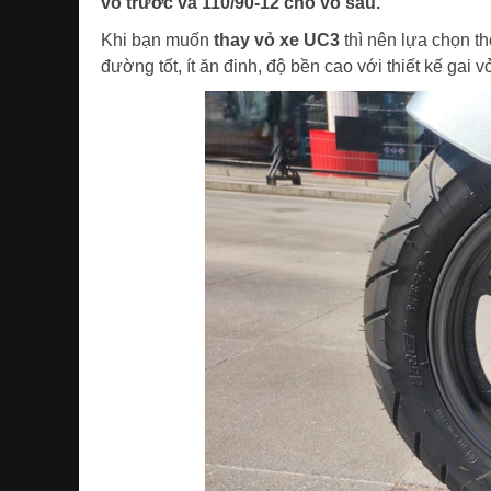
vỏ trước và 110/90-12 cho vỏ sau.
Khi bạn muốn
thay vỏ xe UC3
thì nên lựa chọn t
đường tốt, ít ăn đinh, độ bền cao với thiết kế gai