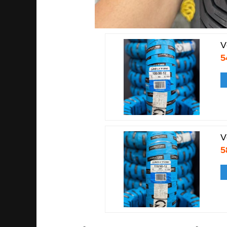
V
5
V
5