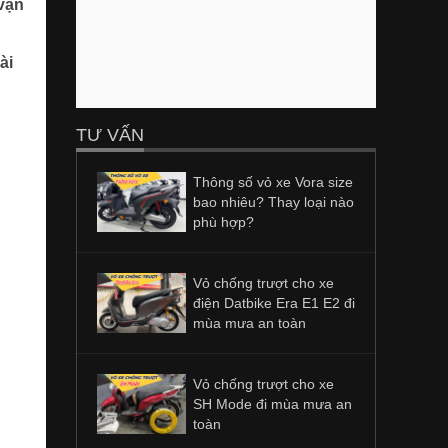
 vận
ài
TƯ VẤN
Thông số vỏ xe Vora size
bao nhiêu? Thay loại nào
phù hợp?
Vỏ chống trượt cho xe
điện Datbike Era E1 E2 đi
mùa mưa an toàn
Vỏ chống trượt cho xe
SH Mode đi mùa mưa an
toàn