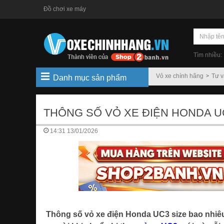
Đồ chơi xe máy
Tìm nhiều:
Vỏ xe chính hãng
Tư 
Danh mục sản phẩm
THÔNG SỐ VỎ XE ĐIỆN HONDA UC
14:31 13/01/2026
Thông số vỏ xe điện Honda UC3 size bao nhiêu?