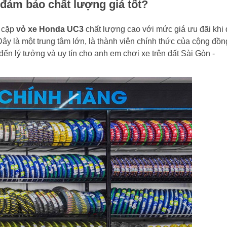
đảm bảo chất lượng giá tốt?
h cặp
vỏ xe Honda UC3
chất lượng cao với mức giá ưu đãi khi
Đây là một trung tâm lớn, là thành viên chính thức của cộng đồn
ến lý tưởng và uy tín cho anh em chơi xe trên đất Sài Gòn -