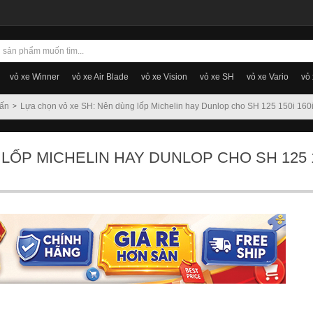
vỏ xe Winner
vỏ xe Air Blade
vỏ xe Vision
vỏ xe SH
vỏ xe Vario
vỏ
vấn
Lựa chọn vỏ xe SH: Nên dùng lốp Michelin hay Dunlop cho SH 125 150i 160
LỐP MICHELIN HAY DUNLOP CHO SH 125 