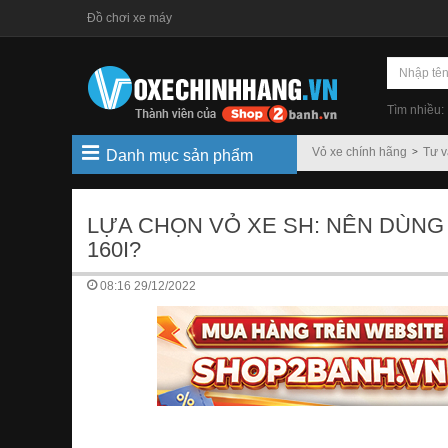
Đồ chơi xe máy
Tìm nhiều:
Vỏ xe chính hãng
Tư 
Danh mục sản phẩm
LỰA CHỌN VỎ XE SH: NÊN DÙNG 
160I?
08:16 29/12/2022