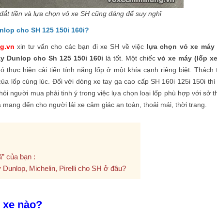
đắt tiền và lựa chọn vỏ xe SH cũng đáng để suy nghĩ
nlop cho SH 125 150i 160i?
g.vn
xin tư vấn cho các bạn đi xe SH về việc
lựa chọn vỏ xe máy
y Dunlop cho Sh 125 150i 160i
là tốt.
Một chiếc
vỏ xe máy (lốp xe
ó thực hiện cải tiến tính năng lốp ở một khía cạnh riêng biệt. Thách 
của lốp cùng lúc. Đối với dòng xe tay ga cao cấp SH 160i 125i 150i thì
ỏi người mua phải tinh ý trong việc lựa chọn loại lốp phù hợp với sở t
mang đến cho người lái xe cảm giác an toàn, thoải mái, thời trang.
” của bạn :
Dunlop, Michelin, Pirelli cho SH ở đâu?
ỏ xe nào?