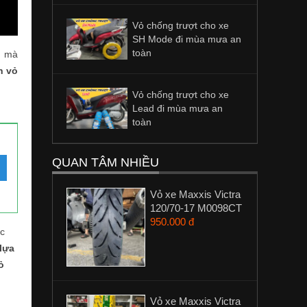
Vỏ chống trượt cho xe
SH Mode đi mùa mưa an
toàn
g mà
n vỏ
Vỏ chống trượt cho xe
Lead đi mùa mưa an
toàn
QUAN TÂM NHIỀU
Vỏ xe Maxxis Victra
120/70-17 M0098CT
950.000 đ
ác
lựa
ỏ
Vỏ xe Maxxis Victra