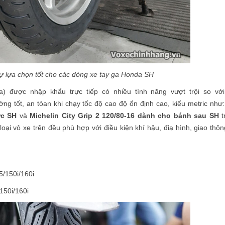
ự lựa chọn tốt cho các dòng xe tay ga Honda SH
a) được nhập khẩu trực tiếp có nhiều tính năng vượt trội so với
g tốt, an tòan khi chạy tốc độ cao độ ổn định cao, kiểu metric nh
ớc SH
và
Michelin City Grip 2 120/80-16 dành cho bánh sau SH
t
oại vỏ xe trên đều phù hợp với điều kiện khí hậu, điạ hình, giao thôn
25/150i/160i
/150i/160i