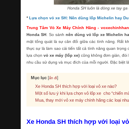
Honda SH luôn là dòng xe tay ga 
*
Lựa chọn vỏ xe SH: Nên dùng lốp Michelin hay Du
Trung Tâm Vỏ Xe Máy Chính Hãng - voxechinhhan
Honda SH
. So sánh
nên dùng vỏ lốp xe Michelin ha
mặt tổng quát là sự cân đối giữa các tính năng. Rất kh
thực sự là làm sao cải tiến tất cả tính năng quan trọng 
lựa chọn
vỏ xe máy (lốp xe)
cũng không đơn giản, đòi h
nhu cầu sử dụng và mục đích của mỗi người. Đặc biệt là 
Mục lục
[
]
ẩn đi
Xe Honda SH thích hợp với loại vỏ xe nào?
Một số lưu ý khi lựa chọn vỏ lốp xe cho “chiến mã
Mua, thay mới vỏ xe máy chính hãng các loại như 
Xe Honda SH thích hợp với loại v