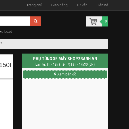
Trang chủ
Giao hàng
Tư vấn
Liên hệ
0
 xe Lead
i?
PHỤ TÙNG XE MÁY SHOP2BANH.VN
150I
Làm từ: 8h - 18h (T2-T7) | 8h - 17h30 (CN)
Xem bản đồ