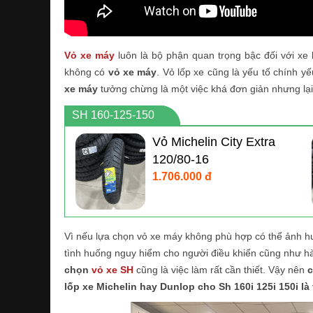
Vỏ xe máy
luôn là bộ phận quan trọng bậc đối với xe
không có
vỏ xe máy
. Vỏ lốp xe cũng là yếu tố chính y
xe máy
tưởng chừng là một việc khá đơn giản nhưng lạ
SH 160-125-150
Vỏ Michelin City Extra
120/80-16
1.706.000 đ
Vì nếu lựa chọn vỏ xe máy không phù hợp có thể ảnh hư
tình huống nguy hiểm cho người điều khiển cũng như hà
chọn
vỏ xe SH
cũng là việc làm rất cần thiết. Vậy nên
c
lốp xe Michelin hay Dunlop cho Sh 160i 125i 150i là