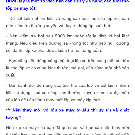
Dưới đây là một số việc bạn cần lưu ý để nâng cao tuổi thọ
lốp xe máy tốt:
- Để tiết kiệm nhiên liệu và nâng cao tuổi thọ của lốp xe, bạn
nên kiểm tra thường xuyên và duy trì đúng áp suất hơi.
- Nên kiểm tra hơi sau 5000 km hoặc tốt là định kì hai lần/
tháng. Nếu điều kiện đường sá không tốt như đèo núi, đường
sỏi đá thì lốp xe phải được kiểm tra hơi hàng tuần.
- Bạn cũng nên dùng cùng một loại lốp xe trên cùng một xe, tức
là các lốp xe có cùng kích thước, mã gai, của cùng một nhà sản
xuất.
- Bên cạnh đó, để nâng cao tuổi thọ của lốp và tiết kiệm nhiên
liệu sử dụng, chủ xe cũng cần thường xuyên kiểm tra độ mòn
của lốp để tiến hành thay mới lốp xe máy kịp thời.
*** Nên thay mới vỏ lốp xe máy ở đâu thì uy tín và chất
lượng?
Nếu lốp xe máy của bạn đã quá mòn và bạn cần nên thay mới
thì việc lựa chọn nơi thay lốp xe máy cho xe cũng là một vấn đề