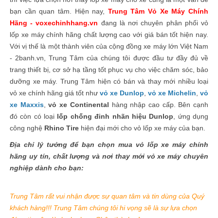
bạn cần quan tâm. Hiện nay,
Trung Tâm Vỏ Xe Máy Chính
Hãng - voxechinhhang.vn
đang là nơi chuyên phân phối vỏ
lốp xe máy chính hãng chất lượng cao với giá bán tốt hiện nay.
Với vị thế là một thành viên của cộng đồng xe máy lớn Việt Nam
- 2banh.vn, Trung Tâm của chúng tôi được đầu tư đầy đủ về
trang thiết bị, cơ sở hạ tầng tốt phục vụ cho việc chăm sóc, bảo
dưỡng xe máy. Trung Tâm hiện có bán và thay mới nhiều loại
vỏ xe chính hãng giá tốt như
vỏ xe Dunlop
,
vỏ xe Michelin
,
vỏ
xe Maxxis
,
vỏ xe Continental
hàng nhập cao cấp. Bên cạnh
đó còn có loại
lốp chống đinh nhãn hiệu Dunlop
, ứng dụng
công nghệ
Rhino Tire
hiện đại mới cho vỏ lốp xe máy của bạn.
Địa chỉ lý tưởng để bạn chọn mua vỏ lốp xe máy chính
hãng uy tín, chất lượng và nơi thay mới vỏ xe máy chuyên
nghiệp dành cho bạn:
Trung Tâm rất vui nhận được sự quan tâm và tin dùng của Quý
khách hàng!!! Trung Tâm chúng tôi hi vọng sẽ là sự lựa chọn