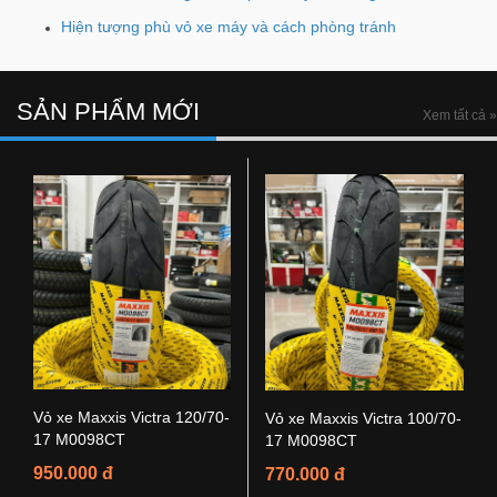
Hiện tượng phù vỏ xe máy và cách phòng tránh
SẢN PHẨM MỚI
Xem tất cả »
Vỏ xe Maxxis Victra 120/70-
Vỏ xe Maxxis Victra 100/70-
17 M0098CT
17 M0098CT
950.000 đ
770.000 đ