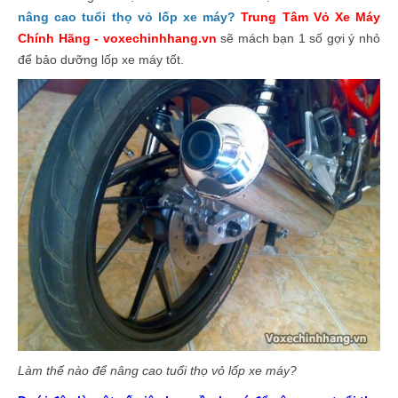
nâng cao tuổi thọ vỏ lốp xe máy?
Trung Tâm Vỏ Xe Máy
Chính Hãng - voxechinhhang.vn
sẽ mách bạn 1 số gợi ý nhỏ
để bảo dưỡng lốp xe máy tốt.
Làm thế nào để nâng cao tuổi thọ vỏ lốp xe máy?