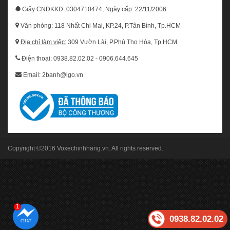
Giấy CNĐKKD: 0304710474, Ngày cấp: 22/11/2006
Văn phòng: 118 Nhất Chi Mai, KP.24, P.Tân Bình, Tp.HCM
Địa chỉ làm việc:
309 Vườn Lài, P.Phú Thọ Hòa, Tp.HCM
Điện thoại: 0938.82.02.02 - 0906.644.645
Email: 2banh@igo.vn
Copyright ©2016
Voxechinhhang.vn
. All rights reserved.
1
0938.82.02.02