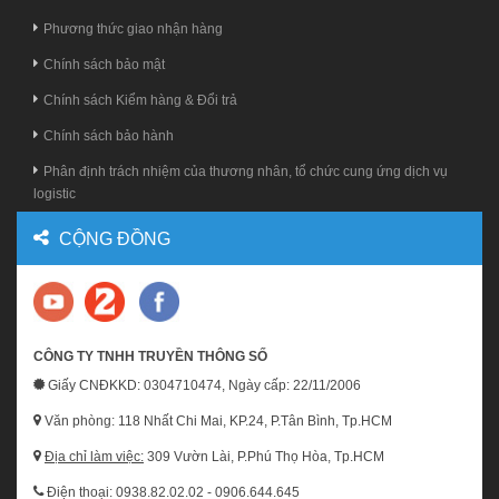
Phương thức giao nhận hàng
Chính sách bảo mật
Chính sách Kiểm hàng & Đổi trả
Chính sách bảo hành
Phân định trách nhiệm của thương nhân, tổ chức cung ứng dịch vụ
logistic
CỘNG ĐỒNG
CÔNG TY TNHH TRUYỀN THÔNG SỐ
Giấy CNĐKKD: 0304710474, Ngày cấp: 22/11/2006
Văn phòng: 118 Nhất Chi Mai, KP.24, P.Tân Bình, Tp.HCM
Địa chỉ làm việc:
309 Vườn Lài, P.Phú Thọ Hòa, Tp.HCM
Điện thoại: 0938.82.02.02 - 0906.644.645