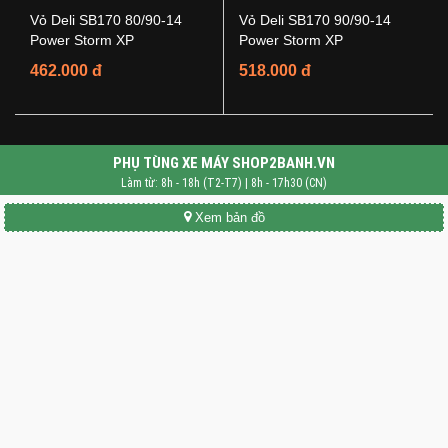
Vỏ Deli SB170 80/90-14
Vỏ Deli SB170 90/90-14
Power Storm XP
Power Storm XP
462.000 đ
518.000 đ
PHỤ TÙNG XE MÁY SHOP2BANH.VN
Làm từ: 8h - 18h (T2-T7) | 8h - 17h30 (CN)
Xem bản đồ