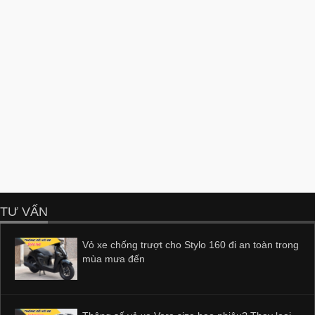
TƯ VẤN
Vỏ xe chống trượt cho Stylo 160 đi an toàn trong
mùa mưa đến