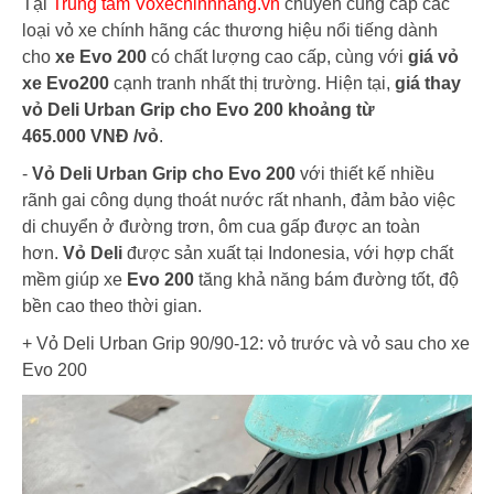
Tại
Trung tâm Voxechinhhang.vn
chuyên cung cấp các
loại vỏ xe chính hãng các thương hiệu nổi tiếng dành
cho
xe Evo 200
có chất lượng cao cấp, cùng với
giá vỏ
xe Evo200
cạnh tranh nhất thị trường. Hiện tại,
giá thay
vỏ Deli Urban Grip cho Evo 200 khoảng từ
465.000 VNĐ /vỏ
.
-
Vỏ Deli Urban Grip cho Evo 200
với thiết kế nhiều
rãnh gai công dụng thoát nước rất nhanh, đảm bảo việc
di chuyển ở đường trơn, ôm cua gấp được an toàn
hơn.
Vỏ Deli
được sản xuất tại Indonesia, với hợp chất
mềm giúp xe
Evo 200
tăng khả năng bám đường tốt, độ
bền cao theo thời gian.
+ Vỏ Deli Urban Grip 90/90-12: vỏ trước và vỏ sau cho xe
Evo 200