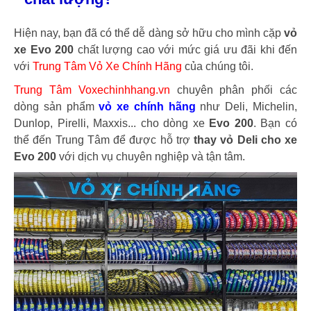
Hiện nay, bạn đã có thể dễ dàng sở hữu cho mình cặp
vỏ
xe Evo 200
chất lượng cao với mức giá ưu đãi khi đến
với
Trung Tâm Vỏ Xe Chính Hãng
của chúng tôi.
Trung Tâm Voxechinhhang.vn
chuyên phân phối các
dòng sản phẩm
vỏ xe chính hãng
như Deli, Michelin,
Dunlop, Pirelli, Maxxis... cho dòng xe
Evo 200
. Bạn có
thể đến Trung Tâm để được hỗ trợ
thay vỏ Deli cho xe
Evo 200
với dịch vụ chuyên nghiệp và tận tâm.