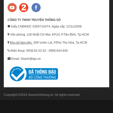
CÔNG TY TNHH TRUYỀN THÔNG SỐ
Giấy CNĐKKD: 0304710474, Ngày cấp: 22/11/2006
Văn phòng: 118 Nhất Chi Mai, KP.24, P.Tân Bình, Tp.HCM
Địa chỉ làm việc:
309 Vườn Lài, P.Phú Thọ Hòa, Tp.HCM
Điện thoại: 0938.82.02.02 - 0906.644.645
Email: 2banh@igo.vn
Copyright ©2016
Voxechinhhang.vn
. All rights reserved.