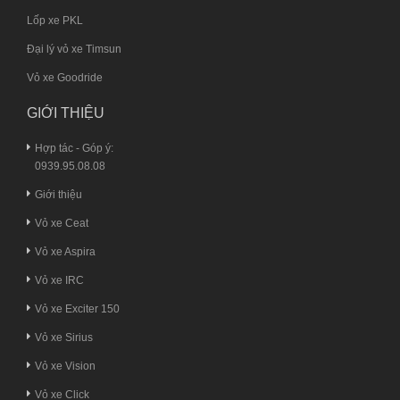
Lốp xe PKL
Đại lý vỏ xe Timsun
Vỏ xe Goodride
GIỚI THIỆU
Hợp tác - Góp ý:
0939.95.08.08
Giới thiệu
Vỏ xe Ceat
Vỏ xe Aspira
Vỏ xe IRC
Vỏ xe Exciter 150
Vỏ xe Sirius
Vỏ xe Vision
Vỏ xe Click