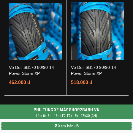
Vỏ Deli SB170 80/90-14
Vỏ Deli SB170 90/90-14
Power Storm XP
Power Storm XP
462.000 đ
518.000 đ
PHỤ TÙNG XE MÁY SHOP2BANH.VN
Làm từ: 8h - 18h (T2-T7) | 8h - 17h30 (CN)
Xem bản đồ