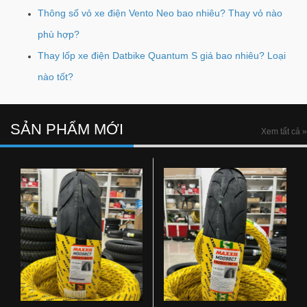
Thông số vỏ xe điện Vento Neo bao nhiêu? Thay vỏ nào
phù hợp?
Thay lốp xe điện Datbike Quantum S giá bao nhiêu? Loại
nào tốt?
SẢN PHẨM MỚI
Xem tất cả »