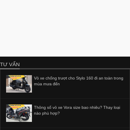
TƯ VẤN
Vỏ xe chống trượt cho Stylo 160 đi an toàn trong
mùa mưa đến
Thông số vỏ xe Vora size bao nhiêu? Thay loại
nào phù hợp?