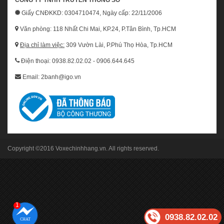
Giấy CNĐKKD: 0304710474, Ngày cấp: 22/11/2006
Văn phòng: 118 Nhất Chi Mai, KP.24, P.Tân Bình, Tp.HCM
Địa chỉ làm việc:
309 Vườn Lài, P.Phú Thọ Hòa, Tp.HCM
Điện thoại: 0938.82.02.02 - 0906.644.645
Email: 2banh@igo.vn
Copyright ©2016
Voxechinhhang.vn
. All rights reserved.
1
0938.82.02.02