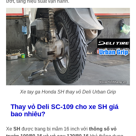
ướt, tăng hiệu suất vận hành.
Xe tay ga Honda SH thay vỏ Deli Urban Grip
Thay vỏ Deli SC-109 cho xe SH giá
bao nhiêu?
Xe
SH
được trang bị mâm 16 inch với
thông số vỏ