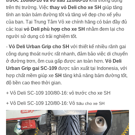
trước 100/80-16 và vỏ sau 120/80-16
khá thông dụng
trên thị trường. Việc
thay vỏ Deli cho xe SH
giúp tăng
tính an toàn bám đường tốt và tăng vẻ đẹp cho xế yêu
của bạn. Tại Trung Tâm Vỏ xe chính hãng có bán đầy đủ
các loại
vỏ Deli phù hợp cho xe SH
nhằm đem lại cho
người sử dụng có trải nghiệm tốt.
-
Vỏ Deli Urban Grip cho SH
với thiết kế nhiều rãnh gai
công dụng thoát nước rất nhanh, đảm bảo việc di chuyển
ở đường trơn, ôm cua gấp được an toàn hơn.
Vỏ Deli
Urban Grip gai SC-109
được sản xuất tại Indonesia, với
hợp chất mềm giúp xe
SH
tăng khả năng bám đường tốt,
độ bền cao theo thời gian.
+ Vỏ Deli SC-109 100/80-16: vỏ trước cho xe SH
+ Vỏ Deli SC-109 120/80-16: Vỏ sa
u cho xe SH