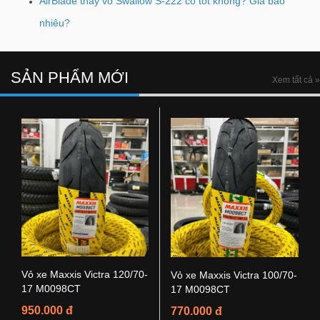
AirBlade thay vỏ Swallow S-222 có tốt không? Giá bao
nhiêu?
SẢN PHẨM MỚI
Xem tất cả »
Vỏ xe Maxxis Victra 120/70-
Vỏ xe Maxxis Victra 100/70-
17 M0098CT
17 M0098CT
950.000 đ
770.000 đ