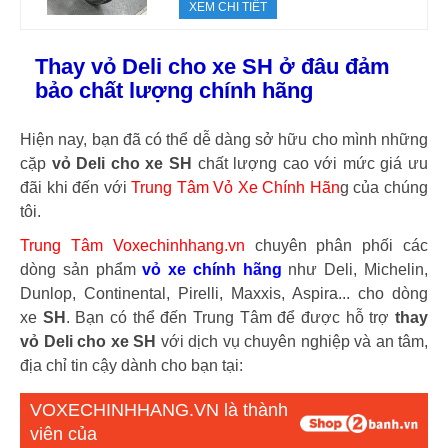
XEM CHI TIẾT
Thay vỏ Deli cho xe SH ở đâu đảm
bảo chất lượng chính hãng
Hiện nay, bạn đã có thể dễ dàng sở hữu cho mình những
cặp
vỏ Deli cho xe SH
chất lượng cao với mức giá ưu
đãi khi đến với
Trung Tâm Vỏ Xe Chính Hãn
g của chúng
tôi.
Trung Tâm Voxechinhhang.vn
chuyên phân phối các
dòng sản phẩm
vỏ xe chính hãng
như Deli, Michelin,
Dunlop, Continental, Pirelli, Maxxis, Aspira... cho dòng
xe
SH
. Bạn có thể đến Trung Tâm để được hỗ trợ
thay
vỏ Deli cho xe SH
với dịch vụ chuyên nghiệp và an tâm,
địa chỉ tin cậy dành cho bạn tại:
VOXECHINHHANG.VN là thành
viên của