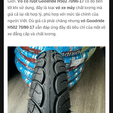
Giới.
Vỏ có ruột Goodride H502 70/90-17
có độ bền
tốt khi sử dụng, đây là loại
vỏ xe máy
chất lượng mà
giá cả lại rất hợp lý, phù hợp với mức tài chính của
người Việt. Dù giá cả phải chăng nhưng
vỏ Goodride
H502 70/90-17
vẫn đáp ứng đầy đủ tiêu chí của một vỏ
xe đẳng cấp và chất lượng.