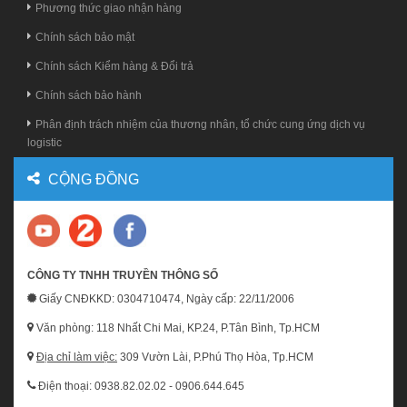
Phương thức giao nhận hàng
Chính sách bảo mật
Chính sách Kiểm hàng & Đổi trả
Chính sách bảo hành
Phân định trách nhiệm của thương nhân, tổ chức cung ứng dịch vụ
logistic
CỘNG ĐỒNG
CÔNG TY TNHH TRUYỀN THÔNG SỐ
Giấy CNĐKKD: 0304710474, Ngày cấp: 22/11/2006
Văn phòng: 118 Nhất Chi Mai, KP.24, P.Tân Bình, Tp.HCM
Địa chỉ làm việc:
309 Vườn Lài, P.Phú Thọ Hòa, Tp.HCM
Điện thoại: 0938.82.02.02 - 0906.644.645