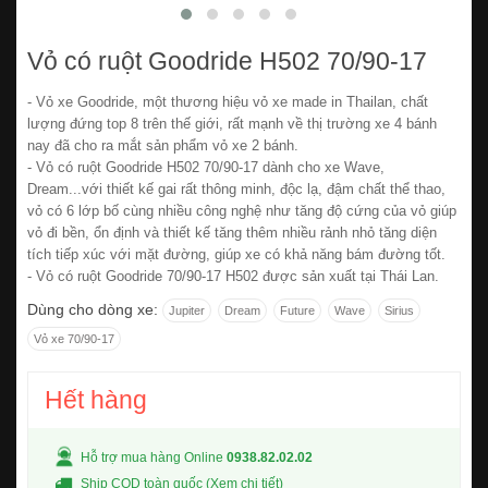
Vỏ có ruột Goodride H502 70/90-17
- Vỏ xe Goodride, một thương hiệu vỏ xe made in Thailan, chất
lượng đứng top 8 trên thế giới, rất mạnh về thị trường xe 4 bánh
nay đã cho ra mắt sản phẩm vỏ xe 2 bánh.
- Vỏ có ruột Goodride H502 70/90-17 dành cho xe Wave,
Dream...với thiết kế gai rất thông minh, độc lạ, đậm chất thể thao,
vỏ có 6 lớp bố cùng nhiều công nghệ như tăng độ cứng của vỏ giúp
vỏ đi bền, ổn định và thiết kế tăng thêm nhiều rảnh nhỏ tăng diện
tích tiếp xúc với mặt đường, giúp xe có khả năng bám đường tốt.
- Vỏ có ruột Goodride 70/90-17 H502 được sản xuất tại Thái Lan.
Dùng cho dòng xe:
Jupiter
Dream
Future
Wave
Sirius
Vỏ xe 70/90-17
Hết hàng
Hỗ trợ mua hàng Online
0938.82.02.02
Ship COD toàn quốc (
Xem chi tiết
)