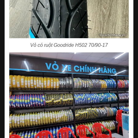
Vỏ có ruột Goodride H502 70/90-17