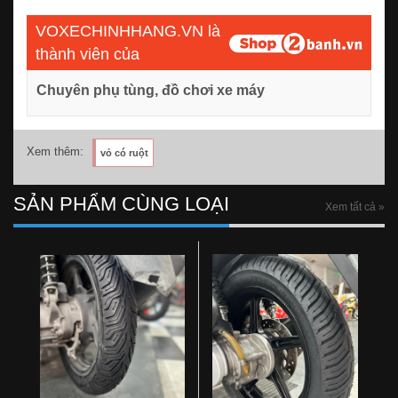
VOXECHINHHANG.VN là
thành viên của
Chuyên phụ tùng, đồ chơi xe máy
Xem thêm:
vỏ có ruột
SẢN PHẨM CÙNG LOẠI
Xem tất cả »