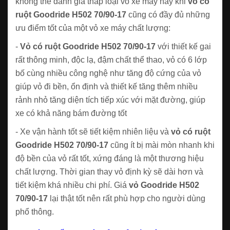
không thể đánh giá thấp loại vỏ xe máy này khi
vỏ có
ruột Goodride H502 70/90-17
cũng có đầy đủ những
ưu điểm tốt của một vỏ xe máy chất lượng:
-
Vỏ có ruột Goodride H502 70/90-17
với thiết kế gai
rất thông minh, độc lạ, đậm chất thể thao, vỏ có 6 lớp
bố cùng nhiều công nghệ như tăng độ cứng của vỏ
giúp vỏ đi bền, ổn định và thiết kế tăng thêm nhiều
rảnh nhỏ tăng diện tích tiếp xúc với mặt đường, giúp
xe có khả năng bám đường tốt
- Xe vận hành tốt sẽ tiết kiệm nhiên liệu và
vỏ có ruột
Goodride H502 70/90-17
cũng ít bị mài mòn nhanh khi
độ bền của vỏ rất tốt, xứng đáng là một thương hiệu
chất lượng. Thời gian thay vỏ định kỳ sẽ dài hơn và
tiết kiệm khá nhiều chi phí. Giá
vỏ Goodride H502
70/90-17
lại thật tốt nên rất phù hợp cho người dùng
phổ thông.