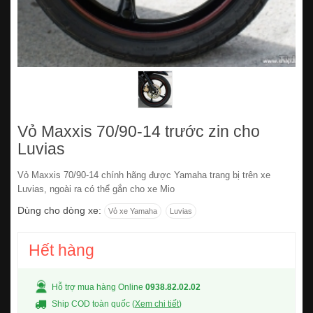
Vỏ Maxxis 70/90-14 trước zin cho
Luvias
Vỏ Maxxis 70/90-14 chính hãng được Yamaha trang bị trên xe
Luvias, ngoài ra có thể gắn cho xe Mio
Dùng cho dòng xe:
Vỏ xe Yamaha
Luvias
Hết hàng
Hỗ trợ mua hàng Online
0938.82.02.02
Ship COD toàn quốc (
Xem chi tiết
)