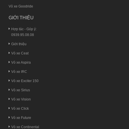
Vỏ xe Goodride
GIỚI THIỆU
Hợp tác - Góp ý:
0939.95.08.08
Giới thiệu
Vỏ xe Ceat
Vỏ xe Aspira
Vỏ xe IRC
Vỏ xe Exciter 150
Vỏ xe Sirius
Vỏ xe Vision
Vỏ xe Click
Vỏ xe Future
Vỏ xe Continental