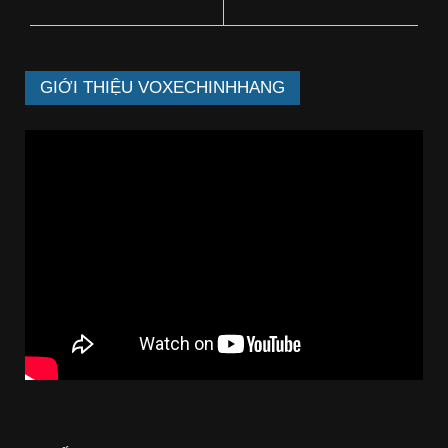
GIỚI THIỆU VOXECHINHHANG