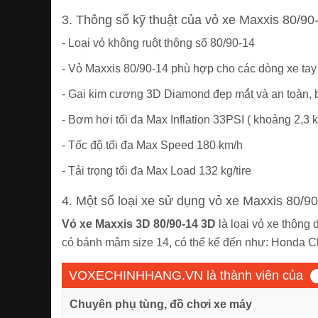
3. Thông số kỹ thuật của vỏ xe Maxxis 80/90
- Loại vỏ không ruột thông số 80/90-14
- Vỏ Maxxis 80/90-14 phù hợp cho các dòng xe tay
- Gai kim cương 3D Diamond đẹp mắt và an toàn,
- Bơm hơi tối đa Max Inflation 33PSI ( khoảng 2,3 
- Tốc độ tối đa Max Speed 180 km/h
- Tải trọng tối đa Max Load 132 kg/tire
4. Một số loại xe sử dụng vỏ xe Maxxis 80/9
Vỏ xe Maxxis 3D 80/90-14 3D
là loại vỏ xe thông 
có bánh mâm size 14, có thể kể đến như: Honda Clic
VOXECHINHHANG.VN là thành viên của
Chuyên phụ tùng, đồ chơi xe máy