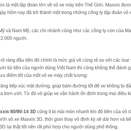
s là một tập đoàn lớn về vỏ xe máy trên Thế Giới. Maxxis đượ
gày hôm nay đã trở thành một trong những công ty tập đoàn vỏ 
Mỹ và Nam Mỹ, các chi nhánh cũng như các công ty con của Ma
22.000 người.
rõ ràng đầu tiên đó chính là mức giá vô cùng rẻ so với các loại
với túi tiền của người dùng Việt Nam thì cũng không thể đánh g
ưu điểm tốt của một vỏ xe máy chất lượng:
 năng tiếp xúc mặt đường, giúp bám đường tốt để xe không bị đ
a trơn ướt. Từ đó vỏ giúp xe vận hành ổn định trong mọi điều k
xxis 80/90-14 3D
cũng ít bị mài mòn nhanh khi độ bền của vỏ r
ới vỏ xe Maxxis 3D, thời gian thay vỏ định kỳ sẽ dài hơn và tiế
3D lại thật tốt nên rất phù hợp cho người dùng phổ thông.