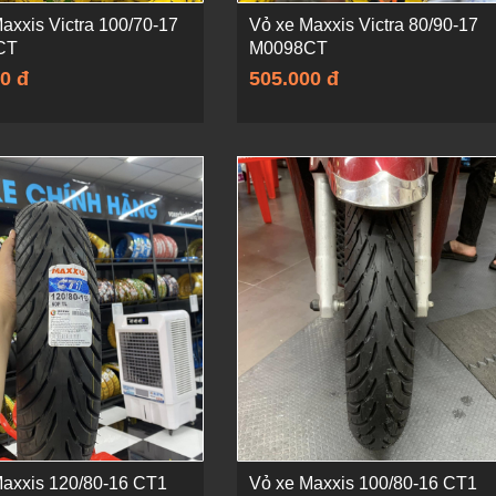
axxis Victra 100/70-17
Vỏ xe Maxxis Victra 80/90-17
CT
M0098CT
0 đ
505.000 đ
Maxxis 120/80-16 CT1
Vỏ xe Maxxis 100/80-16 CT1