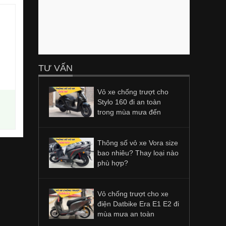
TƯ VẤN
Vỏ xe chống trượt cho
Stylo 160 đi an toàn
trong mùa mưa đến
Thông số vỏ xe Vora size
bao nhiêu? Thay loại nào
phù hợp?
Vỏ chống trượt cho xe
điện Datbike Era E1 E2 đi
mùa mưa an toàn