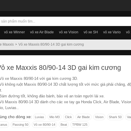
vỏ xe Winner
vỏ xe Air Blade
vỏ xe Vision
vỏ xe SH
vỏ xe Vario
vỏ
e Maxxis
Vỏ xe Maxxis 80/90-14 3D gai kim cương
Vỏ xe Maxxis 80/90-14 3D gai kim cương
 Vỏ xe Maxxis 80/90-14 với gai kim cương 3D.
 Vỏ không ruột Maxxis 80/90-14 3D chất lượng tốt với mức giá phải chăng, đ
t.
 Bám đường tốt, không đảo bánh, bảo vệ an toàn người lái xe.
 Vỏ Maxxis 80/90-14 3D dành cho các xe tay ga Honda Click, Air Blade, Visio
io, Luvias..
ùng cho dòng xe:
Luvias
Mio M3
Click
Air Blade
Vision
Shark 50
Va
Janus
Passing 50
Vỏ xe 80/90-14
Beat
TPBW 125