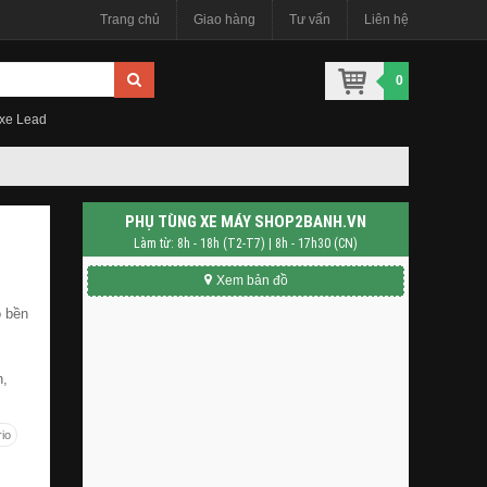
Trang chủ
Giao hàng
Tư vấn
Liên hệ
0
 xe Lead
PHỤ TÙNG XE MÁY SHOP2BANH.VN
Làm từ: 8h - 18h (T2-T7) | 8h - 17h30 (CN)
Xem bản đồ
ộ bền
n,
rio