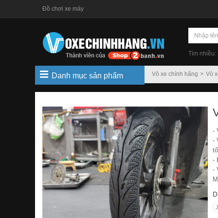
Đồ chơi xe máy
Tìm nhiều:
Vỏ xe chính hãng
Vỏ x
Danh mục sản phẩm
-
-
tố
-
-
M
D