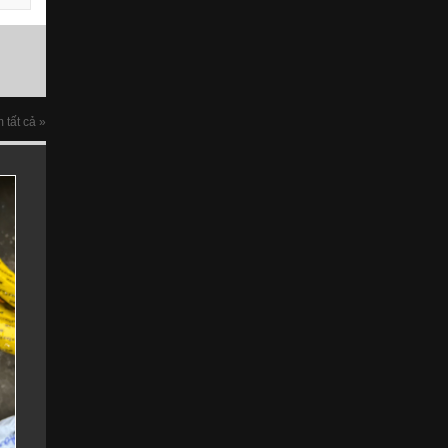
 tất cả »