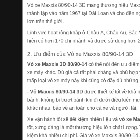
Vỏ xe Maxxis 80/90-14 3D mang thương hiệu Maxxi
thành lập vào năm 1967 tại Đài Loan và cho đền n
lớn trên thế giới.
Lĩnh vực hoạt rộng khắp ở Châu Á, Châu Âu, Bắc 
hiện có hơn 170 chi nhánh và được sử dụng hơn 
2. Ưu điểm của Vỏ xe Maxxis 80/90-14 3D
Vỏ xe Maxxis 3D 80/90-14
có thể nói đến ưu điểm 
xe máy khác. Dù giá cả rất phải chăng và phù hợp 
thấp loại vỏ xe máy này khi cũng có đầy đủ những 
-
Vỏ Maxxis 80/90-14 3D
được thiết kế tốt về khả
bánh, không bị trượt bánh khi đi dưới điều kiện mư
khác nhau, bảo vệ an toàn cho cả xe và người lái.
Xe vận hành tốt sẽ tiết kiệm nhiên liệu và
vỏ xe Ma
tốt, xứng đáng là một thương hiệu lớn chất lượng. V
kiệm khá nhiều chi phí. Giá vỏ xe Maxxis 80/90-14 