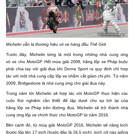
Michelin vẫn là thương hiệu vỏ xe hàng đầu Thế Giới
Trước đây, Michelin từng là một trong những nhà cung ứng
vỏ xe cho MotoGP. Hết mùa giải 2008, hãng lốp xe Pháp buộc
phải chia tay với giải đua khi Dorna Sport ra quy định chỉ hợp
tác với một nhà cung cấp lốp xe nhằm cắt giảm chi phí. Từ năm
2009, Bridgestone là nhà cung ứng cho giải đua này.
Trong năm tới Michelin sẽ hợp tác với MotoGP thực hiện các
cuộc thử nghiệm cần thiết để tập dượt cho sự trở lại của
hãng lốp xe Pháp trên đường đua. Michelin sẽ trở thành nhà
cung ứng lốp xe chính thức cho MotoGP từ năm 2016.
Bên cạnh đó, từ mùa giải MotoGP 2016, Michelin sẽ nâng kích
thước lốp lên 17 inch (trước đây là 16,5 inch), kích cỡ này giống