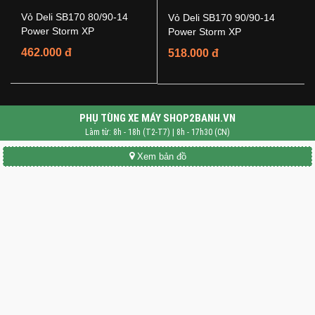
Vỏ Deli SB170 80/90-14
Vỏ Deli SB170 90/90-14
Power Storm XP
Power Storm XP
462.000 đ
518.000 đ
PHỤ TÙNG XE MÁY SHOP2BANH.VN
Làm từ: 8h - 18h (T2-T7) | 8h - 17h30 (CN)
Xem bản đồ