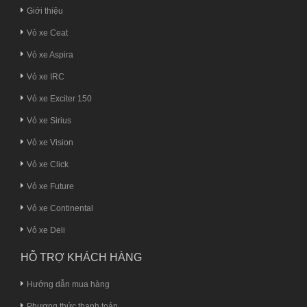
Giới thiệu
Vỏ xe Ceat
Vỏ xe Aspira
Vỏ xe IRC
Vỏ xe Exciter 150
Vỏ xe Sirius
Vỏ xe Vision
Vỏ xe Click
Vỏ xe Future
Vỏ xe Continental
Vỏ xe Deli
HỖ TRỢ KHÁCH HÀNG
Hướng dẫn mua hàng
Phương thức thanh toán