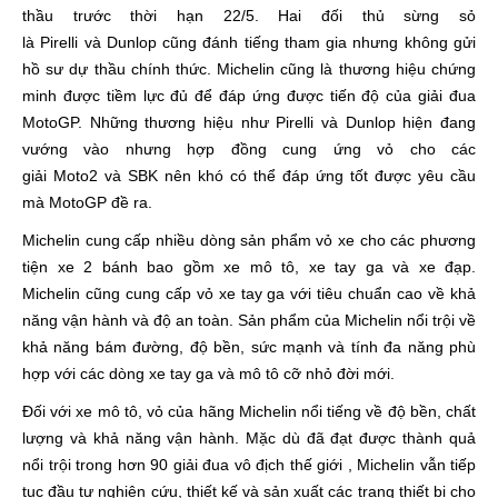
thầu trước thời hạn 22/5. Hai đối thủ sừng sỏ
là Pirelli và Dunlop cũng đánh tiếng tham gia nhưng không gửi
hồ sư dự thầu chính thức. Michelin cũng là thương hiệu chứng
minh được tiềm lực đủ để đáp ứng được tiến độ của giải đua
MotoGP. Những thương hiệu như Pirelli và Dunlop hiện đang
vướng vào nhưng hợp đồng cung ứng vỏ cho các
giải Moto2 và SBK nên khó có thể đáp ứng tốt được yêu cầu
mà MotoGP đề ra.
Michelin cung cấp nhiều dòng sản phẩm vỏ xe cho các phương
tiện xe 2 bánh bao gồm xe mô tô, xe tay ga và xe đạp.
Michelin cũng cung cấp vỏ xe tay ga với tiêu chuẩn cao về khả
năng vận hành và độ an toàn. Sản phẩm của Michelin nổi trội về
khả năng bám đường, độ bền, sức mạnh và tính đa năng phù
hợp với các dòng xe tay ga và mô tô cỡ nhỏ đời mới.
Đối với xe mô tô, vỏ của hãng Michelin nổi tiếng về độ bền, chất
lượng và khả năng vận hành. Mặc dù đã đạt được thành quả
nổi trội trong hơn 90 giải đua vô địch thế giới , Michelin vẫn tiếp
tục đầu tư nghiên cứu, thiết kế và sản xuất các trang thiết bị cho