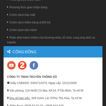
Phương thức giao nhận hàng
Chính sách bảo mật
Chính sách Kiểm hàng & Đổi trả
Chính sách bảo hành
Phân định trách nhiệm của thương nhân, tổ chức cung ứng dịch vụ
logistic
CỘNG ĐỒNG
CÔNG TY TNHH TRUYỀN THÔNG SỐ
Giấy CNĐKKD: 0304710474, Ngày cấp: 22/11/2006
Văn phòng: 118 Nhất Chi Mai, KP.24, P.Tân Bình, Tp.HCM
Địa chỉ làm việc:
309 Vườn Lài, P.Phú Thọ Hòa, Tp.HCM
Điện thoại: 0938.82.02.02 - 0906.644.645