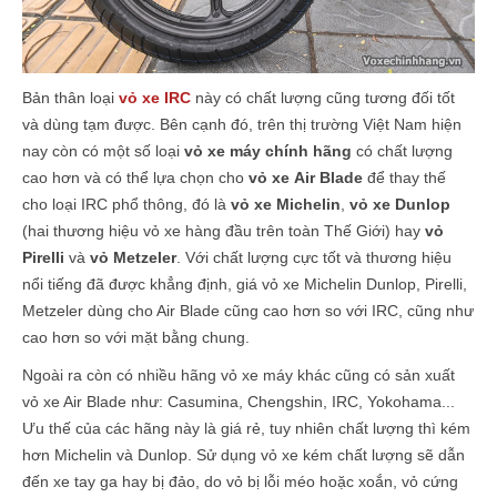
Bản thân loại
vỏ xe IRC
này có chất lượng cũng tương đối tốt
và dùng tạm được. Bên cạnh đó, trên thị trường Việt Nam hiện
nay còn có một số loại
vỏ xe máy chính hãng
có chất lượng
cao hơn và có thể lựa chọn cho
vỏ xe Air Blade
để thay thế
cho loại IRC phổ thông, đó là
vỏ xe Michelin
,
vỏ xe Dunlop
(hai thương hiệu vỏ xe hàng đầu trên toàn Thế Giới) hay
vỏ
Pirelli
và
vỏ Metzeler
. Với chất lượng cực tốt và thương hiệu
nổi tiếng đã được khẳng định, giá vỏ xe Michelin Dunlop, Pirelli,
Metzeler dùng cho Air Blade cũng cao hơn so với IRC, cũng như
cao hơn so với mặt bằng chung.
Ngoài ra còn có nhiều hãng vỏ xe máy khác cũng có sản xuất
vỏ xe Air Blade như: Casumina, Chengshin, IRC,
Yokohama
...
Ưu thế của các hãng này là giá rẻ, tuy nhiên chất lượng thì kém
hơn Michelin và Dunlop. Sử dụng vỏ xe kém chất lượng sẽ dẫn
đến xe tay ga hay bị đảo, do vỏ bị lỗi méo hoặc xoắn, vỏ cứng