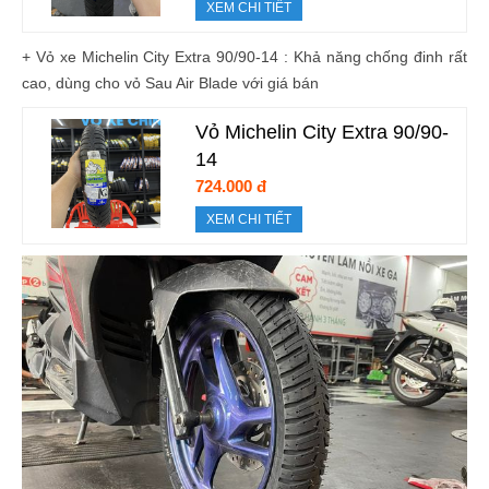
XEM CHI TIẾT
+ Vỏ xe Michelin City
Extra
90/90-14 : Khả năng chống đinh rất
cao, dùng cho vỏ Sau Air Blade với giá bán
Vỏ Michelin City Extra 90/90-
14
724.000 đ
XEM CHI TIẾT