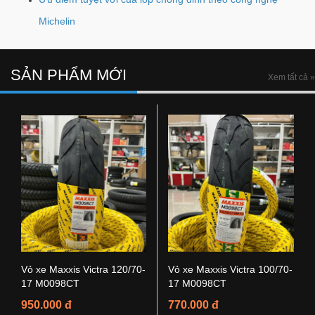
Michelin
SẢN PHẨM MỚI
Xem tất cả »
Vỏ xe Maxxis Victra 120/70-
Vỏ xe Maxxis Victra 100/70-
17 M0098CT
17 M0098CT
950.000 đ
770.000 đ