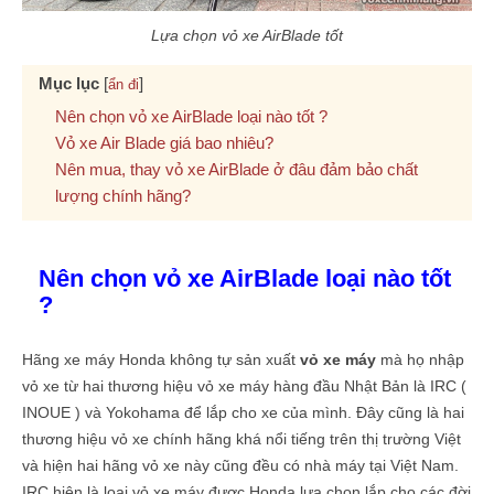
Lựa chọn vỏ xe AirBlade tốt
Mục lục
[
]
ẩn đi
Nên chọn vỏ xe AirBlade loại nào tốt ?
Vỏ xe Air Blade giá bao nhiêu?
Nên mua, thay vỏ xe AirBlade ở đâu đảm bảo chất
lượng chính hãng?
Nên chọn vỏ xe AirBlade loại nào tốt
?
Hãng xe máy Honda không tự sản xuất
vỏ xe máy
mà họ nhập
vỏ xe từ hai thương hiệu vỏ xe máy hàng đầu Nhật Bản là IRC (
INOUE ) và Yokohama để lắp cho xe của mình. Đây cũng là hai
thương hiệu vỏ xe chính hãng khá nổi tiếng trên thị trường Việt
và hiện hai hãng vỏ xe này cũng đều có nhà máy tại Việt Nam.
IRC hiện là loại vỏ xe máy được Honda lựa chọn lắp cho các đời