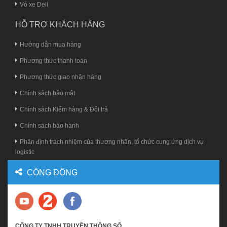
Vỏ xe Deli
HỖ TRỢ KHÁCH HÀNG
Hướng dẫn mua hàng
Phương thức thanh toán
Phương thức giao nhận hàng
Chính sách bảo mật
Chính sách Kiểm hàng & Đổi trả
Chính sách bảo hành
Phân định trách nhiệm của thương nhân, tổ chức cung ứng dịch vụ
logistic
CỘNG ĐỒNG
CÔNG TY TNHH TRUYỀN THÔNG SỐ