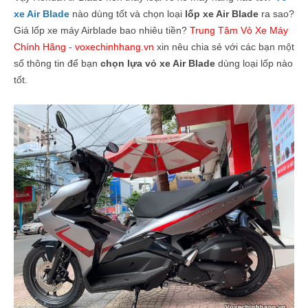
xe Air Blade
nào dùng tốt và chọn loại
lốp xe Air Blade
ra sao?
Giá lốp xe máy Airblade bao nhiêu tiền?
Trung Tâm Vỏ Xe Máy
Chính Hãng - voxechinhhang.vn
xin nêu chia sẻ với các bạn một
số thông tin để bạn
chọn lựa vỏ xe Air Blade
dùng loại lốp nào
tốt.