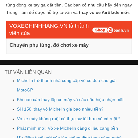
từng dòng xe tay ga đắt tiền.
Các bạn có nhu cầu hãy đến ngay
Trung Tâm để được hỗ trợ tư vấn và
thay vỏ xe AirBlade mới
.
VOXECHINHHANG.VN là thành
viên của
Chuyên phụ tùng, đồ chơi xe máy
TƯ VẤN LIÊN QUAN
Michelin trở thành nhà cung cấp vỏ xe đua cho giải
MotoGP
Khi nào cần thay lốp xe máy và các dấu hiệu nhận biết
SH 150i thay vỏ Michelin giá bao nhiêu tiền?
Vỏ xe máy không ruột có thực sự tốt hơn vỏ có ruột?
Phát minh mới: Vỏ xe Michelin càng đi lâu càng bền
Ưu điểm tuyệt vời của lốp chống đinh theo công nghệ