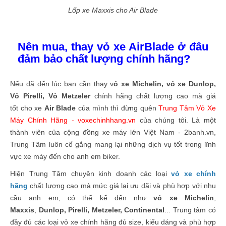
Lốp xe Maxxis cho Air Blade
Nên mua, thay vỏ xe AirBlade ở đâu
đảm bảo chất lượng chính hãng?
Nếu đã đến lúc bạn cần thay v
ỏ xe Michelin, vỏ xe Dunlop,
Vỏ Pirelli, Vỏ Metzeler
chính hãng chất lượng cao mà giá
tốt cho xe
Air Blade
của mình thì đừng quên
Trung Tâm Vỏ Xe
Máy Chính Hãng - voxechinhhang.vn
của chúng tôi. Là một
thành viên của cộng đồng xe máy lớn Việt Nam - 2banh.vn,
Trung Tâm luôn cố gắng mang lại những dịch vụ tốt trong lĩnh
vực xe máy đến cho anh em biker.
Hiện Trung Tâm chuyên kinh doanh các loại
vỏ xe chính
hãng
chất lượng cao mà mức giá lại ưu dãi và phù hợp với nhu
cầu anh em, có thể kể đến như
vỏ xe Michelin
,
Maxxis
,
Dunlop,
Pirelli, Metzeler, Continental
... Trung tâm có
đầy đủ các loại vỏ xe chính hãng đủ size, kiểu dáng và phù hợp