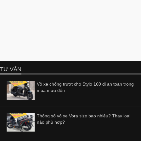
TƯ VẤN
Vỏ xe chống trượt cho Stylo 160 đi an toàn trong
mùa mưa đến
Thông số vỏ xe Vora size bao nhiêu? Thay loại
nào phù hợp?