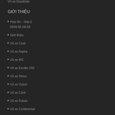
Vỏ xe Goodride
GIỚI THIỆU
Hợp tác - Góp ý:
0939.95.08.08
Giới thiệu
Vỏ xe Ceat
Vỏ xe Aspira
Vỏ xe IRC
Vỏ xe Exciter 150
Vỏ xe Sirius
Vỏ xe Vision
Vỏ xe Click
Vỏ xe Future
Vỏ xe Continental