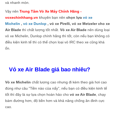
và nhanh mòn.
Vậy nên
Trung Tâm Vỏ Xe Máy Chính Hãng -
voxechinhhang.vn
khuyên bạn nên
chọn lựa
vỏ xe
Michelin
,
vỏ xe Dunlop
, vỏ xe Pirelli, vỏ xe Metzeler cho xe
Air Blade
thì chất lượng tốt nhất.
Vỏ xe Air Blade
nên dùng loại
vỏ xe Michelin, Dunlop chính hãng thì tốt, còn nếu bạn không có
điều kiện kinh tế thì có thể chọn loại vỏ IRC theo xe cũng khá
ổn.
Vỏ xe Air Blade giá bao nhiêu?
Vỏ xe Michelin
chất lượng cao nhưng đi kèm theo giá hơi cao
đúng như câu "Tiền nào của nấy", nếu bạn có điều kiện kinh tế
tốt thì đây là sự lựa chọn hoàn hảo cho
vỏ xe Air Blade
, chạy
bám đường hơn, độ bền hơn và khả năng chống ăn đinh cực
cao.