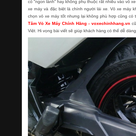
có "ngon lành" hay không phụ thuộc rất nhiều vào vỏ x
xe máy và đặc biệt là chính người lái xe. Vỏ xe máy k
chọn vỏ xe máy tốt nhưng lại không phù hợp cũng có 
Tâm Vỏ Xe Máy Chính Hãng - voxechinhhang.vn
cũ
Việt. Hi vọng bài viết sẽ giúp khách hàng có thể dễ dà