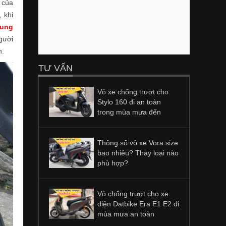
 của
 khi
rung
gười
h.
TƯ VẤN
Vỏ xe chống trượt cho
Stylo 160 đi an toàn
trong mùa mưa đến
Thông số vỏ xe Vora size
bao nhiêu? Thay loại nào
phù hợp?
Vỏ chống trượt cho xe
điện Datbike Era E1 E2 đi
mùa mưa an toàn