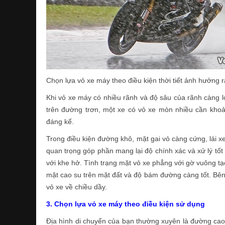
Chọn lựa vỏ xe máy theo điều kiện thời tiết ảnh hưởng 
Khi vỏ xe máy có nhiều rãnh và độ sâu của rãnh càng lớ
trên đường trơn, một xe có vỏ xe mòn nhiều cần khoả
đáng kể.
Trong điều kiện đường khô, mặt gai vỏ càng cứng, lái x
quan trọng góp phần mang lại độ chính xác và xử lý tốt 
với khe hở. Tình trạng mặt vỏ xe phẳng với gờ vuông tạo
mặt cao su trên mặt đất và độ bám đường càng tốt. Bê
vỏ xe về chiều dầy.
3. Chọn lựa vỏ xe máy theo điều kiện sử dụng
Địa hình di chuyển của bạn thường xuyên là đường cao 