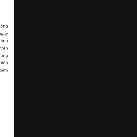
ưởng
ngày
 ảnh
trên
đóng
 tiếp
 bám