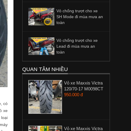
Vỏ chống trượt cho xe
SH Mode đi mùa mưa an
toàn
Vỏ chống trượt cho xe
Lead đi mùa mưa an
toàn
QUAN TÂM NHIỀU
Vỏ xe Maxxis Victra
120/70-17 M0098CT
950.000 đ
e, có
ỏ xe
 loại
 máy
Vỏ xe Maxxis Victra