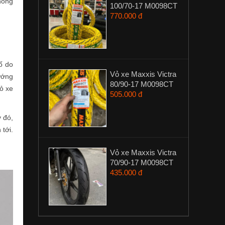
hông
100/70-17 M0098CT
770.000 đ
ố do
Vỏ xe Maxxis Victra
ướng
80/90-17 M0098CT
ỏ xe
505.000 đ
 đó,
 tới.
Vỏ xe Maxxis Victra
70/90-17 M0098CT
435.000 đ