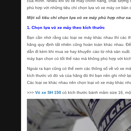
của mình. Nhiều khi vỏ xe máy chính hãng, chất lượng c
phù hợp với những tiêu chí chọn lựa vỏ xe máy cơ bản đ
Một số tiêu chí chọn lựa vỏ xe máy phù hợp như sa
1. Chọn lựa vỏ xe máy theo kích thước
Bạn cần nhớ rằng các loại xe máy khác nhau thì các t
hãng quy định tất nhiên cũng hoàn toàn khác nhau. Để
dẫn đi kèm khi mua xe hay khuyến cáo từ nhà sản xuất.
máy bạn chọn có tốt thế nào mà không phù hợp với kíc
Ngoài ra bạn cũng có thể xem các thông số về vỏ xe máy
kích thước vỏ đó và của hãng đó thì bạn nên ghi nhớ lại
Các loại xe khác nhau nên chọn loại vỏ xe máy khác nh
>>>
Vỏ xe SH 150
có kích thước bánh mâm size 16, một