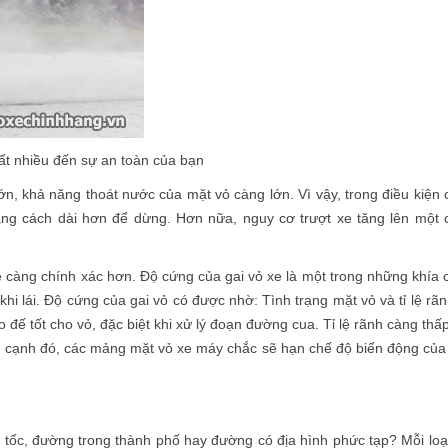
rất nhiều đến sự an toàn của bạn
n, khả năng thoát nước của mặt vỏ càng lớn. Vì vậy, trong điều kiện 
ng cách dài hơn để dừng. Hơn nữa, nguy cơ trượt xe tăng lên một 
e càng chính xác hơn. Độ cứng của gai vỏ xe là một trong những khía 
khi lái. Độ cứng của gai vỏ có được nhờ: Tình trạng mặt vỏ và tỉ lệ rã
 đế tốt cho vỏ, đặc biệt khi xử lý đoạn đường cua. Tỉ lệ rãnh càng thấ
n cạnh đó, các mảng mặt vỏ xe máy chắc sẽ hạn chế độ biến động của
tốc, đường trong thành phố hay đường có địa hình phức tạp? Mỗi loại