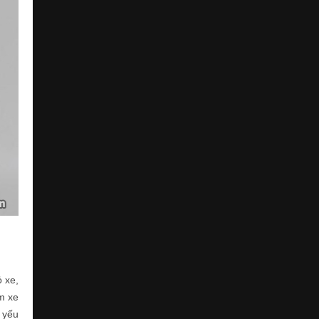
 xe,
m xe
c yếu