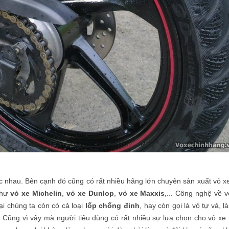
hác nhau. Bên cạnh đó cũng có rất nhiều hãng lớn chuyên sản xuất vỏ x
như
vỏ xe Michelin
,
vỏ xe Dunlop
,
vỏ xe Maxxis
,... Công nghệ về v
ại chúng ta còn có cả loại
lốp chống đinh
, hay còn gọi là vỏ tự vá, là
c. Cũng vì vậy mà người tiêu dùng có rất nhiều sự lựa chọn cho vỏ xe