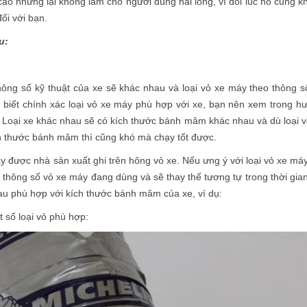
ao nhưng lại không làm cho người dùng hài lòng, vì đôi lúc nó cũng k
ối với bạn.
u:
hông số kỹ thuật của xe sẽ khác nhau và loại vỏ xe máy theo thông s
 biết chính xác loại vỏ xe máy phù hợp với xe, bạn nên xem trong h
 Loại xe khác nhau sẽ có kích thước bánh mâm khác nhau và dù loại v
h thước bánh mâm thì cũng khó mà chạy tốt được.
 được nhà sản xuất ghi trên hông vỏ xe. Nếu ưng ý với loại vỏ xe máy
 thông số vỏ xe máy đang dùng và sẽ thay thế tương tự trong thời gian
au phù hợp với kích thước bánh mâm của xe, ví dụ:
 số loại vỏ phù hợp: