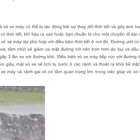
 vỏ xe máy có thể bị tác động bởi sự thay đổi thời tiết và gây ảnh h
ó thời tiết, khí hậu ra sao hoặc bạn chuẩn bị cho một chuyến đi dài 
vỏ xe máy dự phù hợp với điều kiện thời tiết ở nơi đó. Đường ướt có
mưa, tầm nhìn sẽ giảm và mặt đường trở nên trơn hơn do bụi và dầu 
gấp 3 lần so với đường khô. Điều kiện vỏ xe máy tiếp xúc với đường 
hìn giây, mặt vỏ xe sẽ tích tụ nước ở các rãnh và thoát ra khỏi bề mặt
ỏ xe máy và rãnh gai vỏ có tầm quan trọng lớn trong việc giúp vỏ xe