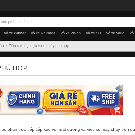
vỏ xe Winner
vỏ xe Air Blade
vỏ xe Vision
vỏ xe SH
vỏ xe Vario
vỏ
vấn
Tiêu chí chọn lựa vỏ xe máy phù hợp
 PHÙ HỢP
à bộ phận trực tiếp tiếp xúc với mặt đường và việc xe máy chạy trên đ