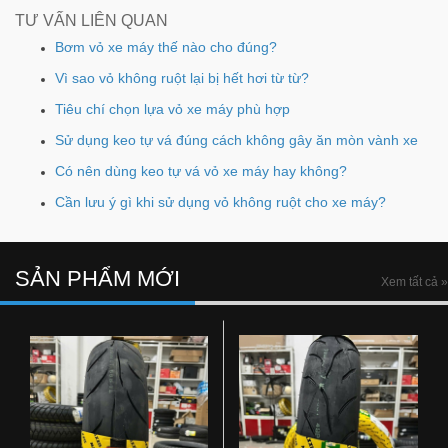
TƯ VẤN LIÊN QUAN
Bơm vỏ xe máy thế nào cho đúng?
Vì sao vỏ không ruột lại bị hết hơi từ từ?
Tiêu chí chọn lựa vỏ xe máy phù hợp
Sử dụng keo tự vá đúng cách không gây ăn mòn vành xe
Có nên dùng keo tự vá vỏ xe máy hay không?
Cần lưu ý gì khi sử dụng vỏ không ruột cho xe máy?
SẢN PHẨM MỚI
Xem tất cả »