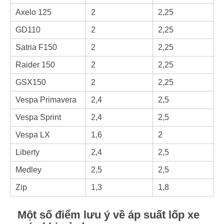
Axelo 125
2
2,25
GD110
2
2,25
Satria F150
2
2,25
Raider 150
2
2,25
GSX150
2
2,25
Vespa Primavera
2,4
2,5
Vespa Sprint
2,4
2,5
Vespa LX
1,6
2
Liberty
2,4
2,5
Medley
2,5
2,5
Zip
1,3
1,8
Một số điểm lưu ý về áp suất lốp xe