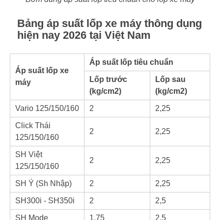
Bảng áp suất lốp xe máy thông dụng
hiện nay 2026 tại Việt Nam
Áp suất lốp tiêu chuẩn
Áp suất lốp xe
Lốp trước
Lốp sau
máy
(kg/cm2)
(kg/cm2)
Vario 125/150/160
2
2,25
Click Thái
2
2,25
125/150/160
SH Việt
2
2,25
125/150/160
SH Ý (Sh Nhập)
2
2,25
SH300i - SH350i
2
2,5
SH Mode
1,75
2,5