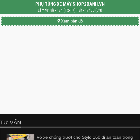
PHỤ TÙNG XE MÁY SHOP2BANH.VN
Làm từ: 8h - 18h (T2-T7) | 8h - 17h30 (CN)
Xem bản đồ
TƯ VẤN
Vỏ xe chống trượt cho Stylo 160 đi an toàn trong