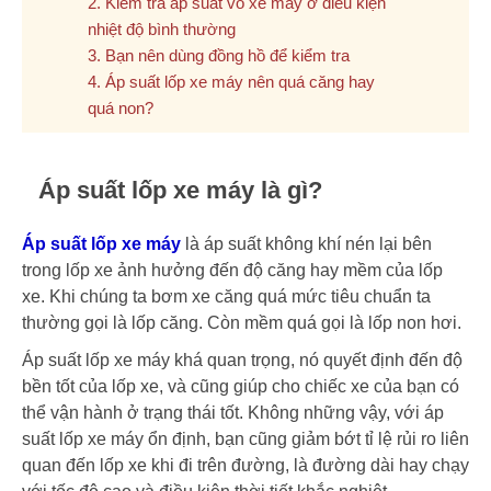
2. Kiểm tra áp suất vỏ xe máy ở điều kiện
nhiệt độ bình thường
3. Bạn nên dùng đồng hồ để kiểm tra
4. Áp suất lốp xe máy nên quá căng hay
quá non?
Áp suất lốp xe máy là gì?
Áp suất lốp xe máy
là áp suất không khí nén lại bên
trong lốp xe ảnh hưởng đến độ căng hay mềm của lốp
xe. Khi chúng ta bơm xe căng quá mức tiêu chuẩn ta
thường gọi là lốp căng. Còn mềm quá gọi là lốp non hơi.
Áp suất lốp xe máy khá quan trọng, nó quyết định đến độ
bền tốt của lốp xe, và cũng giúp cho chiếc xe của bạn có
thể vận hành ở trạng thái tốt. Không những vậy, với áp
suất lốp xe máy ổn định, bạn cũng giảm bớt tỉ lệ rủi ro liên
quan đến lốp xe khi đi trên đường, là đường dài hay chạy