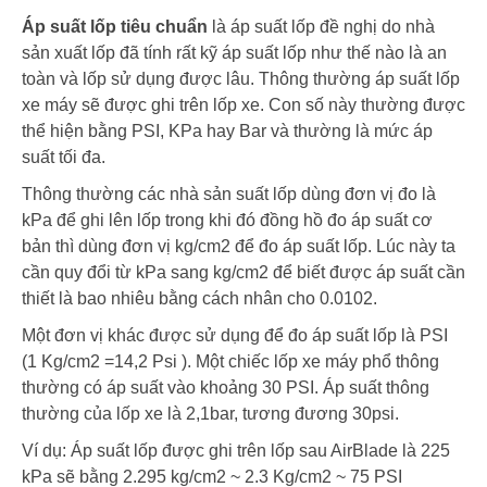
Áp suất lốp tiêu chuẩn
là áp suất lốp đề nghị do nhà
sản xuất lốp đã tính rất kỹ áp suất lốp như thế nào là an
toàn và lốp sử dụng được lâu. Thông thường áp suất lốp
xe máy sẽ được ghi trên lốp xe. Con số này thường được
thể hiện bằng PSI, KPa hay Bar và thường là mức áp
suất tối đa.
Thông thường các nhà sản suất lốp dùng đơn vị đo là
kPa để ghi lên lốp trong khi đó đồng hồ đo áp suất cơ
bản thì dùng đơn vị kg/cm2 để đo áp suất lốp. Lúc này ta
cần quy đổi từ kPa sang kg/cm2 để biết được áp suất cần
thiết là bao nhiêu bằng cách nhân cho 0.0102.
Một đơn vị khác được sử dụng để đo áp suất lốp là PSI
(1 Kg/cm2 =14,2 Psi ). Một chiếc lốp xe máy
phổ thông
thường có áp suất vào khoảng 30 PSI. Áp suất thông
thường của lốp xe là 2,1bar, tương đương 30psi.
Ví dụ: Áp suất lốp được ghi trên lốp sau AirBlade là 225
kPa sẽ bằng 2.295 kg/cm2 ~ 2.3 Kg/cm2 ~ 75 PSI