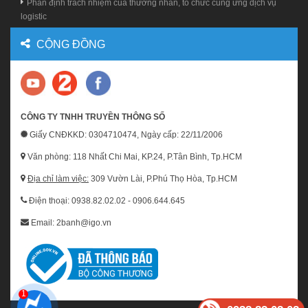
Phân định trách nhiệm của thương nhân, tổ chức cung ứng dịch vụ
logistic
CỘNG ĐỒNG
CÔNG TY TNHH TRUYỀN THÔNG SỐ
Giấy CNĐKKD: 0304710474, Ngày cấp: 22/11/2006
Văn phòng: 118 Nhất Chi Mai, KP.24, P.Tân Bình, Tp.HCM
Địa chỉ làm việc:
309 Vườn Lài, P.Phú Thọ Hòa, Tp.HCM
Điện thoại: 0938.82.02.02 - 0906.644.645
Email: 2banh@igo.vn
1