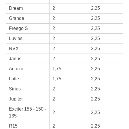
Dream
2
2,25
Grande
2
2,25
Freego S
2
2,25
Luvias
2
2,25
NVX
2
2,25
Janus
2
2,25
Acruzo
1,75
2,25
Latte
1,75
2,25
Sirius
2
2,25
Jupiter
2
2,25
Exciter 155 - 150 -
2
2,25
135
R15
2
2,25